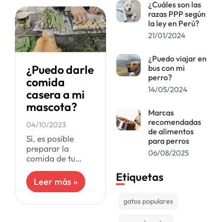
¿Cuáles son las
Se enfoca en
razas PPP según
satisfacer las
la ley en Perú?
necesidades
21/01/2024
¿Puedo viajar en
¿Puedo darle
bus con mi
perro?
comida
14/05/2024
casera a mi
mascota?
Marcas
recomendadas
04/10/2023
de alimentos
Sí, es posible
para perros
preparar la
06/08/2025
comida de tu
mascota por ti
Etiquetas
mismo, pero es
Leer más »
fundamental
tomar en cuenta
gatos populares
ciertos factores
para asegurar