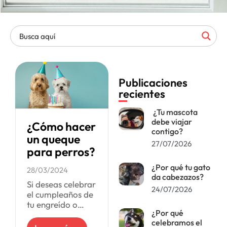
Publicaciones
recientes
¿Tu mascota
debe viajar
¿Cómo hacer
contigo?
un queque
27/07/2026
para perros?
¿Por qué tu gato
28/03/2024
da cabezazos?
Si deseas celebrar
24/07/2026
el cumpleaños de
tu engreído o
¿Por qué
simplemente
celebramos el
premiarlo por su