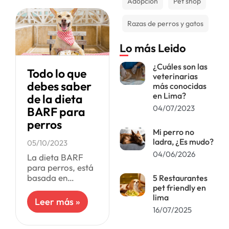
que implica un
Adopción
Pet shop
mayor consumo
de calorías.
Razas de perros y gatos
Muchos alimentos
Lo más Leido
¿Cuáles son las
Todo lo que
veterinarias
debes saber
más conocidas
en Lima?
de la dieta
04/07/2023
BARF para
perros
Mi perro no
ladra, ¿Es mudo?
05/10/2023
04/06/2026
La dieta BARF
para perros, está
basada en
5 Restaurantes
alimentos crudos
pet friendly en
lima
y naturales, que
Leer más »
busca replicar la
16/07/2025
alimentación
ancestral canina.