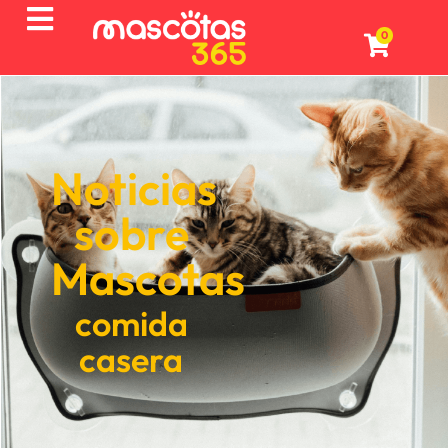
0
Noticias
sobre
Mascotas
comida
casera