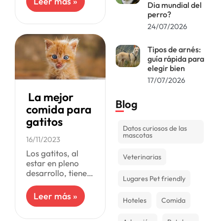
Leer más »
Dia mundial del
buen
perro?
comportamiento,
24/07/2026
aquí te dejamos
algunas ideas
para hacerle un
Tipos de arnés:
queque que
guía rápida para
elegir bien
17/07/2026
La mejor
Blog
comida para
gatitos
Datos curiosos de las
mascotas
16/11/2023
Los gatitos, al
Veterinarias
estar en pleno
desarrollo, tienen
Lugares Pet friendly
necesidades
nutricionales
Leer más »
Hoteles
Comida
distintas a los
gatos adultos, lo