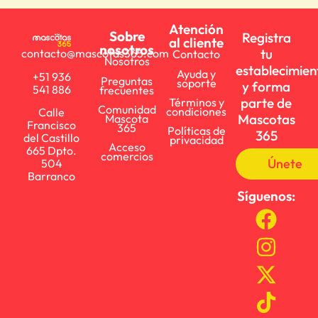
Atención
Sobre
Registra
al cliente
nosotros
tu
contacto@mascotas365.com
Contacto
Nosotros
establecimien
Ayuda y
+51 936
Preguntas
soporte
y forma
541 886
frecuentes
parte de
Términos y
Comunidad
condiciones
Calle
Mascotas
Mascota
Francisco
365
Políticas de
365
del Castillo
privacidad
Acceso
665 Dpto.
comercios
Únete
504
Barranco
Síguenos: