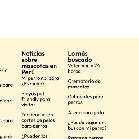
Noticias
Lo más
sobre
buscado
mascotas en
Veterinaria 24
s y
Perú
horas
Mi perro no ladra
Crematorio de
¿Es mudo?
s para
mascotas
Playas pet
Calmantes para
friendly para
igiene
perros
visitar
Arena para gato
Tendencias en
cortes de pelos
s para
¿Puedo viajar en
para perros
bus con mi perro?
¿Pueden los
igiene
Razas de perros