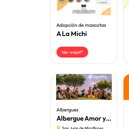
Adopción de mascotas
A La Michi
Ver más
Albergues
Albergue Amor y Rescate
San Juan de Miraflores