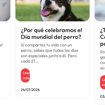
¿Por qué celebramos el
¿
Dia mundial del perro?
C
p
el
Si compartes tu vida con un
perro, sabes que todos los días
So
son especiales junto a él. Pero
ga
cada 21...
co
ac
Leer
más
L
m
24/07/2026
03