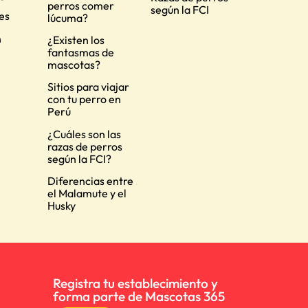
perros comer
según la FCI
es
lúcuma?
n
¿Existen los
fantasmas de
mascotas?
Sitios para viajar
con tu perro en
Perú
¿Cuáles son las
razas de perros
según la FCI?
Diferencias entre
el Malamute y el
Husky
Registra tu establecimiento y
forma parte de Mascotas 365