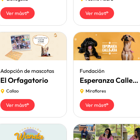
Ver más
Ver más
Adopción de mascotas
Fundación
El Orfagatorio
Esperanza Callejera
Callao
Miraflores
Ver más
Ver más