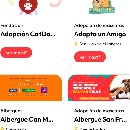
Fundación
Adopción de mascotas
Adopción CatDog Perú
Adopta un Amigo
San Juan de Miraflores
Ver más
Ver más
Albergues
Adopción de mascotas
Albergue Can Martín
Albergue San Francisco
Cieneguilla
Puente Piedra