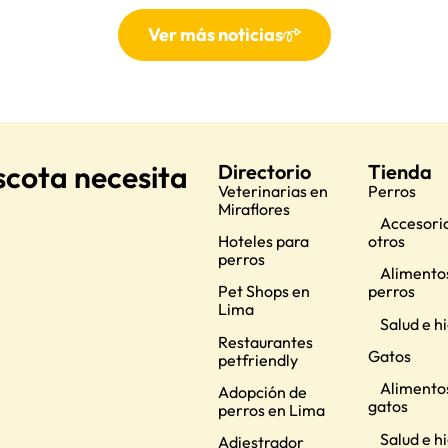
Ver más noticias
scota necesita
Directorio
Tienda
Veterinarias en
Perros
Miraflores
Accesorio
Hoteles para
otros
perros
Alimento
Pet Shops en
perros
Lima
Salud e h
Restaurantes
Gatos
petfriendly
Alimento
Adopción de
gatos
perros en Lima
Salud e h
Adiestrador