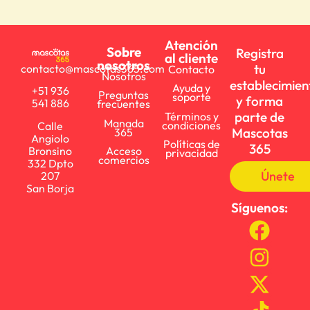
Atención
Sobre
Registra
al cliente
nosotros
tu
contacto@mascotas365.com
Contacto
Nosotros
establecimien
Ayuda y
+51 936
Preguntas
soporte
y forma
541 886
frecuentes
parte de
Términos y
Manada
condiciones
Calle
Mascotas
365
Angiolo
Políticas de
365
Bronsino
Acceso
privacidad
comercios
332 Dpto
Únete
207
San Borja
Síguenos: