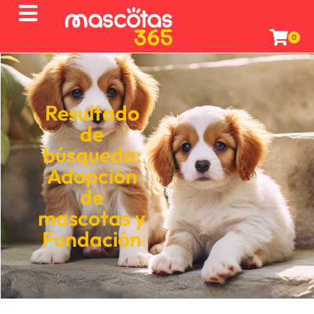
0
Resultado
de
búsqueda:
Adopción
de
mascotas
y
Fundación