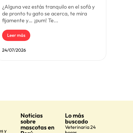
¿Alguna vez estás tranquilo en el sofá y
de pronto tu gato se acerca, te mira
fijamente y… ¡pum! Te...
Leer más
24/07/2026
Noticias
Lo más
sobre
buscado
mascotas en
Veterinaria 24
s y
horas