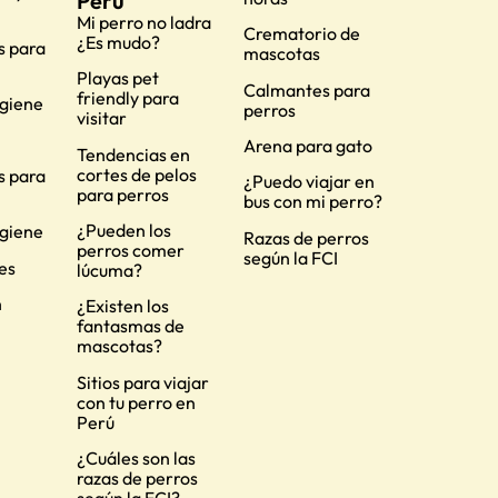
Perú
Mi perro no ladra
Crematorio de
¿Es mudo?
s para
mascotas
Playas pet
Calmantes para
friendly para
igiene
perros
visitar
Arena para gato
Tendencias en
cortes de pelos
s para
¿Puedo viajar en
para perros
bus con mi perro?
¿Pueden los
igiene
Razas de perros
perros comer
según la FCI
es
lúcuma?
n
¿Existen los
fantasmas de
mascotas?
Sitios para viajar
con tu perro en
Perú
¿Cuáles son las
razas de perros