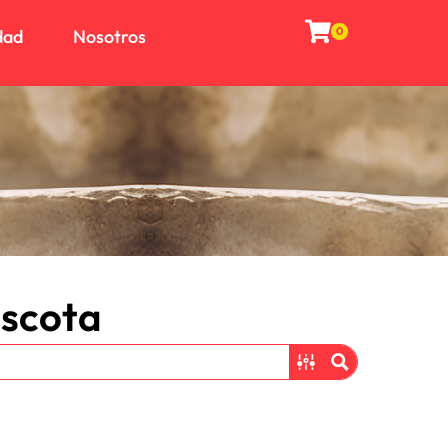
0
dad
Nosotros
Antipulgas
Calmantes
Cortadoras peines y cepillos
Porta Bolsas y Bolsas de
desecho
Seguros para mascotas
ascota
Shampoo
Sprays
Toallitas húmedas