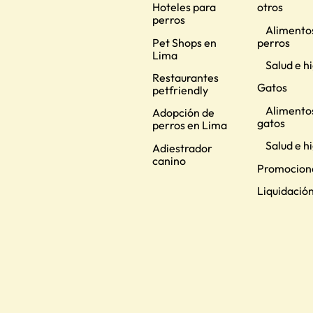
Hoteles para
otros
perros
Alimento
Pet Shops en
perros
Lima
Salud e h
Restaurantes
Gatos
petfriendly
Alimento
Adopción de
gatos
perros en Lima
Salud e h
Adiestrador
canino
Promocion
Liquidació