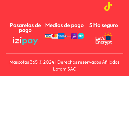
Pasarelas de
Medios de pago
Sitio seguro
pago
Mascotas 365 © 2024 | Derechos reservados Afiliados
Latam SAC