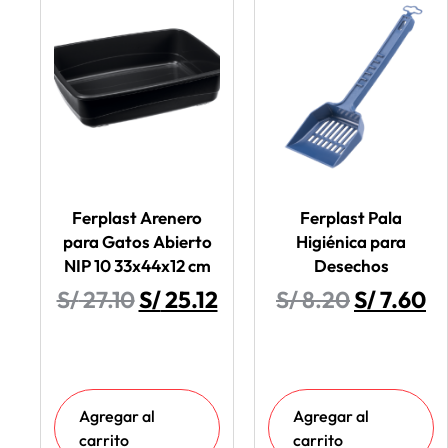
Ferplast Arenero
Ferplast Pala
para Gatos Abierto
Higiénica para
NIP 10 33x44x12 cm
Desechos
S/
27.10
S/
25.12
S/
8.20
S/
7.60
Agregar al
Agregar al
carrito
carrito