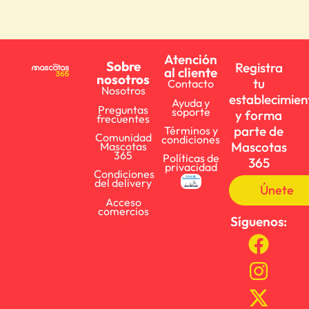
Atención
Sobre
Registra
al cliente
nosotros
tu
Contacto
Nosotros
establecimien
Ayuda y
Preguntas
soporte
y forma
frecuentes
parte de
Términos y
Comunidad
condiciones
Mascotas
Mascotas
365
Políticas de
365
privacidad
Condiciones
del delivery
Únete
Acceso
comercios
Síguenos: