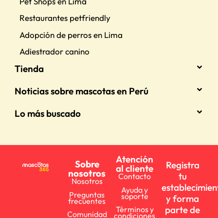
Pet Shops en Lima
Restaurantes petfriendly
Adopción de perros en Lima
Adiestrador canino
Tienda
Noticias sobre mascotas en Perú
Lo más buscado
Atención
Sobre
Registra
al cliente
nosotros
tu
Contacto
Nosotros
establecimien
Ayuda y
Preguntas
soporte
y forma
frecuentes
parte de
Términos y
Comunidad
condiciones