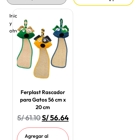
Inicio
/
Gatos
/
Accesorios
y
otros
/ Rascadores
Ferplast Rascador
para Gatos 56 cm x
20 cm
S/
61.10
S/
56.64
Agregar al