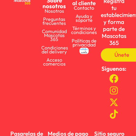
Sobre
Registra
al cliente
nosotros
tu
Contacto
Nosotros
establecimien
Ayuda y
Preguntas
soporte
y forma
frecuentes
parte de
Términos y
Comunidad
condiciones
Mascotas
Mascotas
365
Políticas de
365
privacidad
Condiciones
del delivery
Únete
Acceso
comercios
Síguenos:
Pasarelas de
Medios de pago
Sitio seguro