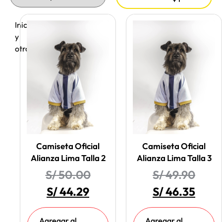
Inicio
/
Perros
/
Accesorios
y
otros
/ Ropa
Camiseta Oficial
Camiseta Oficial
Alianza Lima Talla 2
Alianza Lima Talla 3
S/
50.00
S/
49.90
S/
44.29
S/
46.35
Agregar al
Agregar al