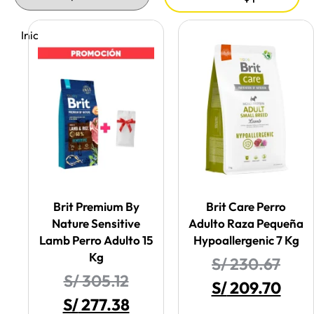
Inicio
/ Brit
Brit Premium By
Brit Care Perro
Nature Sensitive
Adulto Raza Pequeña
Lamb Perro Adulto 15
Hypoallergenic 7 Kg
Kg
S/
230.67
S/
305.12
S/
209.70
S/
277.38