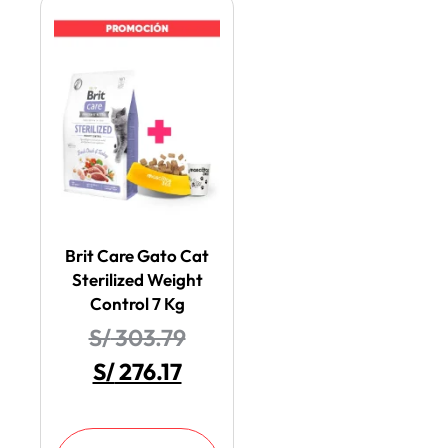
Brit Care Gato Cat
Sterilized Weight
Control 7 Kg
S/
303.79
S/
276.17