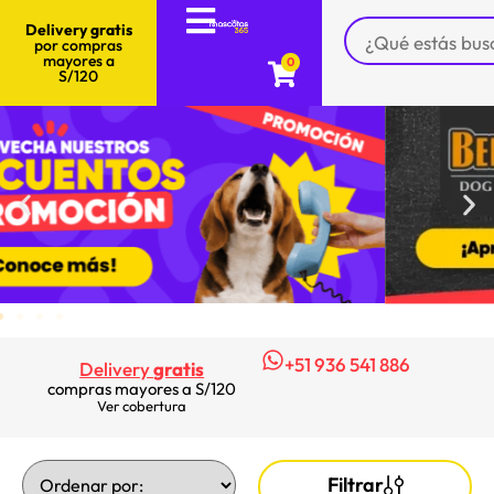
Delivery gratis
por compras
mayores a
0
S/120
+51 936 541 886
Delivery
gratis
compras mayores a S/120
Ver cobertura
Filtrar