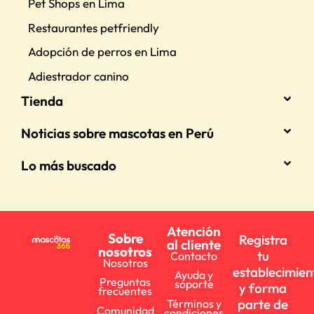
Pet Shops en Lima
Restaurantes petfriendly
Adopción de perros en Lima
Adiestrador canino
Tienda
Noticias sobre mascotas en Perú
Lo más buscado
Atención
Sobre
Registra
al cliente
nosotros
tu
Contacto
Nosotros
establecimien
Ayuda y
Preguntas
soporte
y forma
frecuentes
parte de
Términos y
Comunidad
condiciones