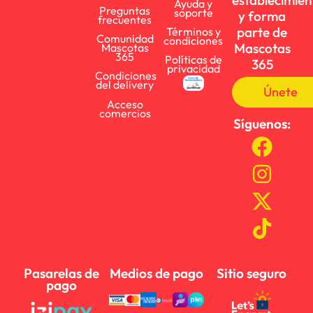
establecimien
Ayuda y
Preguntas
soporte
y forma
frecuentes
parte de
Términos y
Comunidad
condiciones
Mascotas
Mascotas
365
Políticas de
365
privacidad
Condiciones
del delivery
Únete
Acceso
comercios
Síguenos:
Pasarelas de
Medios de pago
Sitio seguro
pago