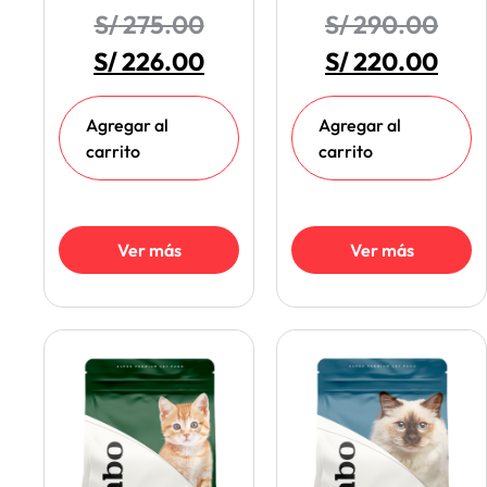
S/
275.00
S/
290.00
S/
226.00
S/
220.00
Agregar al
Agregar al
carrito
carrito
Ver más
Ver más