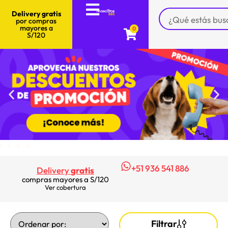
Delivery gratis
por compras
mayores a
0
S/120
+51 936 541 886
Delivery
gratis
compras mayores a S/120
Ver cobertura
Filtrar