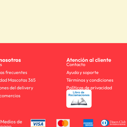
nosotros
Atención al cliente
s
Contacto
as frecuentes
Ayuda y soporte
dad Mascotas 365
Términos y condiciones
ones del delivery
Políticas de privacidad
comercios
Medios de
pago