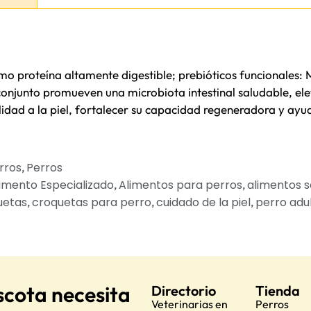
mo proteína altamente digestible; prebióticos funcionales
conjunto promueven una microbiota intestinal saludable, el
lidad a la piel, fortalecer su capacidad regeneradora y ayud
rros
Perros
,
imento Especializado
Alimentos para perros
alimentos 
,
,
uetas
croquetas para perro
cuidado de la piel
perro adu
,
,
,
scota necesita
Directorio
Tienda
Veterinarias en
Perros