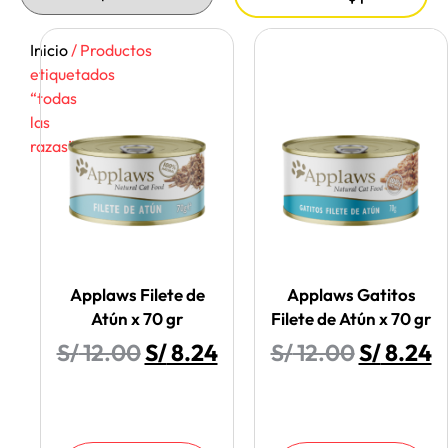
Inicio
/ Productos
etiquetados
“todas
las
razas”
Applaws Filete de
Applaws Gatitos
Atún x 70 gr
Filete de Atún x 70 gr
S/
12.00
S/
8.24
S/
12.00
S/
8.24