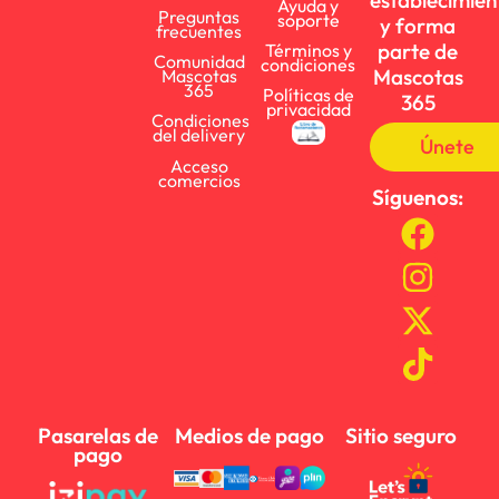
establecimien
Ayuda y
Preguntas
soporte
y forma
frecuentes
parte de
Términos y
Comunidad
condiciones
Mascotas
Mascotas
365
Políticas de
365
privacidad
Condiciones
del delivery
Únete
Acceso
comercios
Síguenos:
Pasarelas de
Medios de pago
Sitio seguro
pago