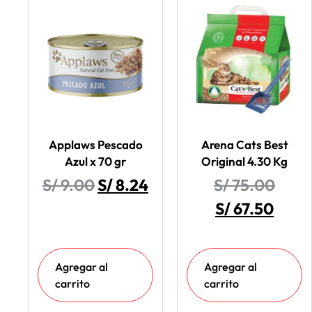
Applaws Pescado
Arena Cats Best
Azul x 70 gr
Original 4.30 Kg
S/
9.00
S/
8.24
S/
75.00
S/
67.50
Agregar al
Agregar al
carrito
carrito