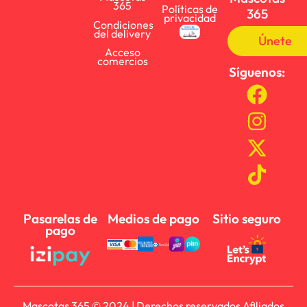
365
Políticas de
365
privacidad
Condiciones
del delivery
Únete
Acceso
comercios
Síguenos:
Pasarelas de
Medios de pago
Sitio seguro
pago
Mascotas 365 © 2024 | Derechos reservados Afiliados