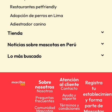
Restaurantes petfriendly
Adopción de perros en Lima
Adiestrador canino
Tienda
Noticias sobre mascotas en Perú
Lo más buscado
Atención
Sobre
Registra
al cliente
nosotros
tu
Contacto
Nosotros
establecimien
Ayuda y
Preguntas
soporte
y forma
frecuentes
parte de
Términos y
Comunidad
condiciones
Mascotas
Mascotas