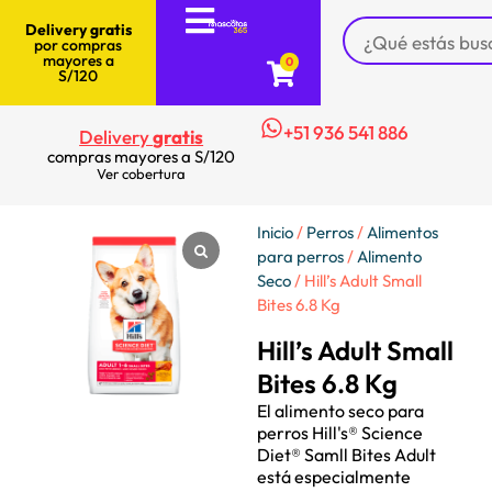
Delivery gratis
por compras
mayores a
0
S/120
+51 936 541 886
Delivery
gratis
compras mayores a S/120
Ver cobertura
Inicio
/
Perros
/
Alimentos
para perros
/
Alimento
Seco
/ Hill’s Adult Small
Bites 6.8 Kg
Hill’s Adult Small
Bites 6.8 Kg
El alimento seco para
perros Hill's® Science
Diet® Samll Bites Adult
está especialmente