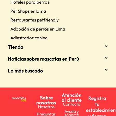
Hoteles para perros
Pet Shops en Lima
Restaurantes petfriendly
Adopción de perros en Lima
Adiestrador canino
Tienda
Noticias sobre mascotas en Perú
Lo más buscado
Atención
Sobre
Registra
al cliente
nosotros
tu
Contacto
Nosotros
establecimien
Ayuda y
Preguntas
soporte