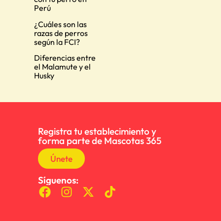
Perú
¿Cuáles son las
razas de perros
según la FCI?
Diferencias entre
el Malamute y el
Husky
Registra tu establecimiento y
forma parte de Mascotas 365
Únete
Síguenos: