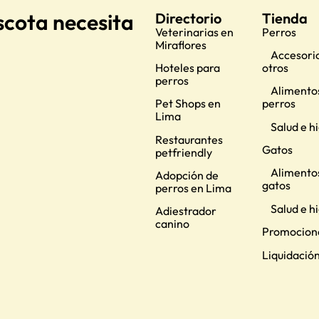
scota necesita
Directorio
Tienda
Veterinarias en
Perros
Miraflores
Accesorio
Hoteles para
otros
perros
Alimento
Pet Shops en
perros
Lima
Salud e h
Restaurantes
Gatos
petfriendly
Alimento
Adopción de
gatos
perros en Lima
Salud e h
Adiestrador
canino
Promocion
Liquidació