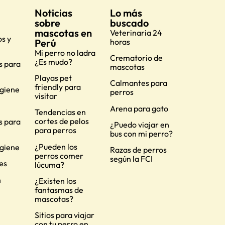
Noticias
Lo más
sobre
buscado
mascotas en
Veterinaria 24
s y
Perú
horas
Mi perro no ladra
Crematorio de
¿Es mudo?
s para
mascotas
Playas pet
Calmantes para
friendly para
igiene
perros
visitar
Arena para gato
Tendencias en
cortes de pelos
s para
¿Puedo viajar en
para perros
bus con mi perro?
¿Pueden los
igiene
Razas de perros
perros comer
según la FCI
es
lúcuma?
n
¿Existen los
fantasmas de
mascotas?
Sitios para viajar
con tu perro en