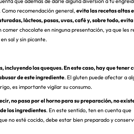
cuenta que además de darle alguna diversión a tu engreíd
ud. Como recomendación general,
evita las recetas altas 
uradas, lácteos, pasas, uvas, café y, sobre todo, evita
n comer chocolate en ninguna presentación, ya que les r
n sal y sin picante.
 incluyendo los queques. En este caso, hay que tener 
 abusar de este ingrediente
. El gluten puede afectar a a
trigo, es importante vigilar su consumo.
decir, no pasa por el horno para su preparación, no exist
 de los ingredientes
. En este sentido, ten en cuenta que
 que no esté cocido, debe estar bien preparado y conser