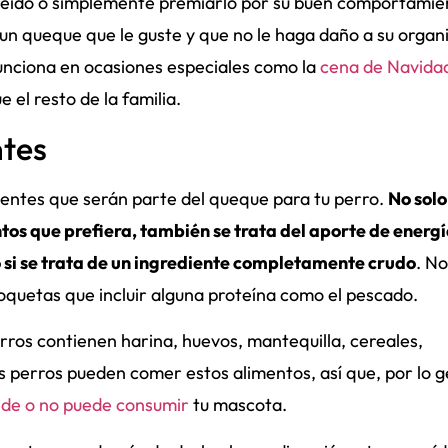
greído o simplemente premiarlo por su buen comportamie
 un queque que le guste y que no le haga daño a su organ
unciona en ocasiones especiales como la
cena de Navida
el resto de la familia.
ntes
ientes que serán parte del queque para tu perro.
No solo
ntos que prefiera, también se trata del aporte de energ
 o si se trata de un ingrediente completamente crudo
. No
uetas que incluir alguna proteína como el pescado.
rros contienen harina, huevos, mantequilla, cereales,
os perros pueden comer estos alimentos, así que, por lo g
ede o no puede consumir
tu mascota.