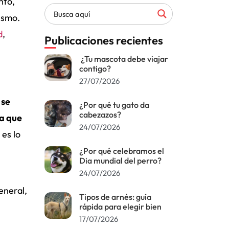
nto,
ismo.
d
,
Publicaciones recientes
¿Tu mascota debe viajar
contigo?
27/07/2026
 se
¿Por qué tu gato da
cabezazos?
ía que
24/07/2026
 es lo
¿Por qué celebramos el
Dia mundial del perro?
24/07/2026
eneral,
Tipos de arnés: guía
rápida para elegir bien
17/07/2026