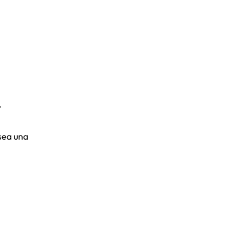
.
sea una