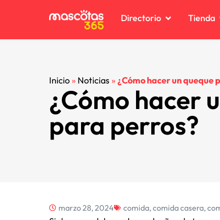
Directorio
Tienda
C
C
Inicio
»
Noticias
»
¿Cómo hacer un queque p
¿Cómo hacer u
C
C
D
D
para perros?
K
K
P
P
R
R
V
V
marzo 28, 2024
comida
,
comida casera
,
com