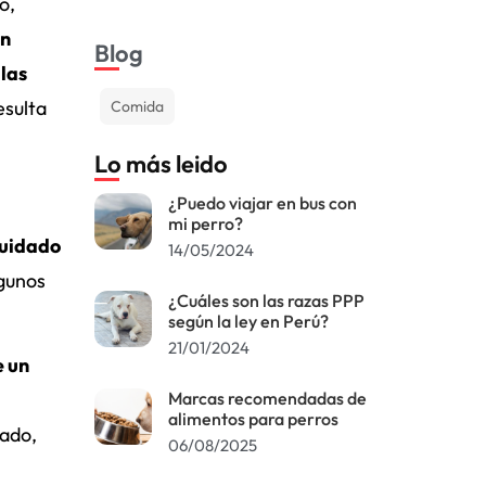
o,
en
Blog
 las
esulta
Comida
Lo más leido
¿Puedo viajar en bus con
mi perro?
cuidado
14/05/2024
lgunos
¿Cuáles son las razas PPP
según la ley en Perú?
21/01/2024
e un
Marcas recomendadas de
alimentos para perros
vado,
06/08/2025