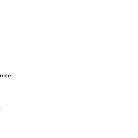
mite
l