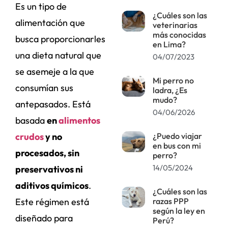
Es un tipo de
¿Cuáles son las
alimentación que
veterinarias
más conocidas
busca proporcionarles
en Lima?
una dieta natural que
04/07/2023
se asemeje a la que
Mi perro no
consumían sus
ladra, ¿Es
mudo?
antepasados. Está
04/06/2026
basada
en
alimentos
¿Puedo viajar
crudos
y no
en bus con mi
procesados, sin
perro?
14/05/2024
preservativos ni
aditivos químicos
.
¿Cuáles son las
razas PPP
Este régimen está
según la ley en
diseñado para
Perú?