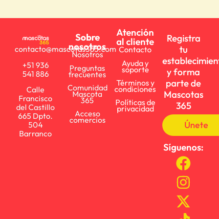
Atención
Sobre
Registra
al cliente
nosotros
tu
contacto@mascotas365.com
Contacto
Nosotros
establecimien
Ayuda y
+51 936
Preguntas
soporte
y forma
541 886
frecuentes
parte de
Términos y
Comunidad
condiciones
Calle
Mascotas
Mascota
Francisco
365
Políticas de
365
del Castillo
privacidad
Acceso
665 Dpto.
comercios
Únete
504
Barranco
Síguenos: