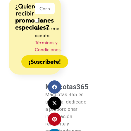
¿Quieres
recibir
promociones
Al
especiales?
suscribirme
acepto
Términos y
Condiciones.
¡Suscríbete!
Mascotas365
Mascotas 365 es
un portal dedicado
a proporcionar
información
relevante y
actualizada para