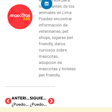
los amantes de los
animales en Lima.
Puedes encontrar
información de:
veterinarias, pet
shops, lugares pet
friendly, datos
curiosos sobre
mascotas,
adopción de
mascotas y hoteles
pet friendly.
ANTERIOR
SIGUIENTE
¿Puedo darle comida casera a mi mascota?
¿Puedo dejar al perro solo durante varios días?