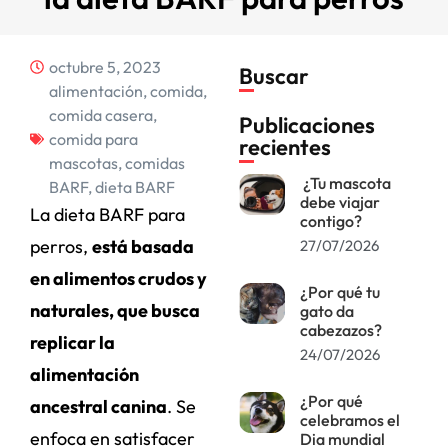
octubre 5, 2023
Buscar
alimentación
,
comida
,
comida casera
,
Publicaciones
comida para
recientes
mascotas
,
comidas
¿Tu mascota
BARF
,
dieta BARF
debe viajar
La dieta BARF para
contigo?
perros,
está basada
27/07/2026
en alimentos crudos y
¿Por qué tu
naturales, que busca
gato da
cabezazos?
replicar la
24/07/2026
alimentación
¿Por qué
ancestral canina
. Se
celebramos el
enfoca en satisfacer
Dia mundial