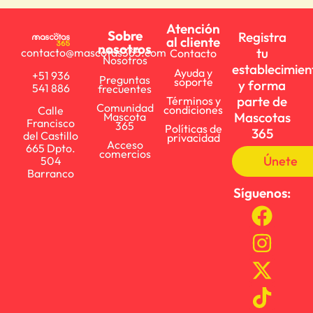
Atención
Sobre
Registra
al cliente
nosotros
tu
contacto@mascotas365.com
Contacto
Nosotros
establecimien
Ayuda y
+51 936
Preguntas
soporte
y forma
541 886
frecuentes
parte de
Términos y
Comunidad
condiciones
Calle
Mascotas
Mascota
Francisco
365
Políticas de
365
del Castillo
privacidad
Acceso
665 Dpto.
comercios
Únete
504
Barranco
Síguenos: