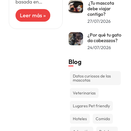
basada en
¿Tu mascota
alimentos crudos
debe viajar
y naturales, que
contigo?
Leer más »
busca replicar la
27/07/2026
alimentación
ancestral canina.
¿Por qué tu gato
Se enfoca en
da cabezazos?
satisfacer las
24/07/2026
necesidades
Blog
Datos curiosos de las
mascotas
Veterinarias
Lugares Pet friendly
Hoteles
Comida