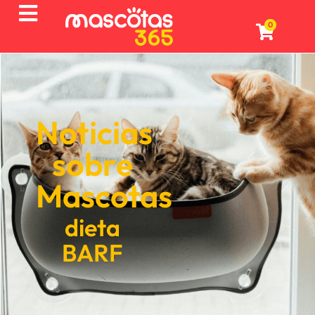
0
Noticias
sobre
Mascotas
dieta
BARF