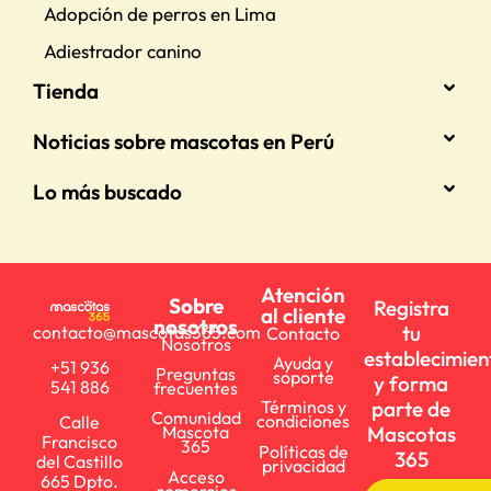
Adopción de perros en Lima
Adiestrador canino
Tienda
Noticias sobre mascotas en Perú
Lo más buscado
Atención
Sobre
Registra
al cliente
nosotros
tu
contacto@mascotas365.com
Contacto
Nosotros
establecimien
Ayuda y
+51 936
Preguntas
soporte
y forma
541 886
frecuentes
parte de
Términos y
Comunidad
condiciones
Calle
Mascotas
Mascota
Francisco
365
Políticas de
365
del Castillo
privacidad
Acceso
665 Dpto.
comercios