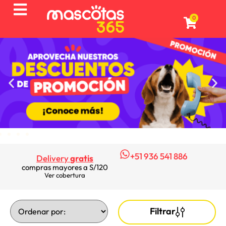
0
+51 936 541 886
Delivery
gratis
compras mayores a S/120
Ver cobertura
Filtrar