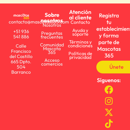
Atención
Sobre
Registra
al cliente
nosotros
tu
contacto@mascotas365.com
Contacto
Nosotros
establecimien
Ayuda y
+51 936
Preguntas
soporte
y forma
541 886
frecuentes
parte de
Términos y
Comunidad
condiciones
Calle
Mascotas
Mascota
Francisco
365
Políticas de
365
del Castillo
privacidad
Acceso
665 Dpto.
comercios
Únete
504
Barranco
Síguenos: