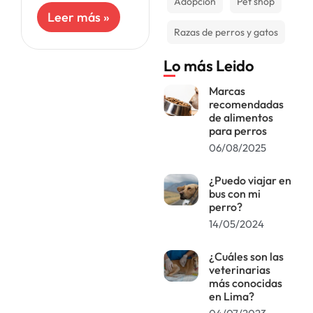
Adopción
Pet shop
de tu presencia y
Leer más »
hasta se vuelve
Razas de perros y gatos
temeroso si no
estás cerca. O,
Lo más Leido
por el
Marcas
recomendadas
de alimentos
para perros
06/08/2025
¿Puedo viajar en
bus con mi
perro?
14/05/2024
¿Cuáles son las
veterinarias
más conocidas
en Lima?