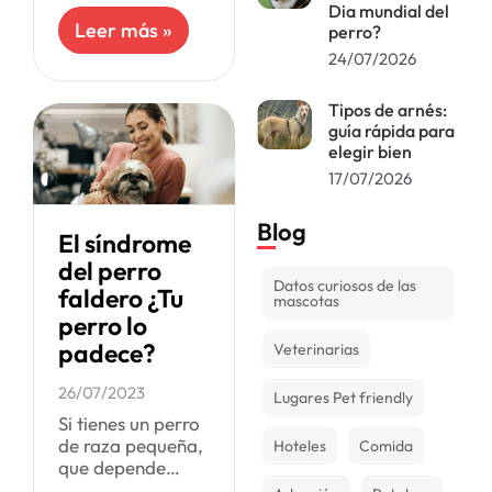
sensibles al frío.
Dia mundial del
Es posible que a
Leer más »
perro?
partir de los 12 ºC
24/07/2026
empiecen sentir
los efectos de las
bajas
Tipos de arnés:
guía rápida para
temperaturas
elegir bien
17/07/2026
Blog
El síndrome
del perro
Datos curiosos de las
faldero ¿Tu
mascotas
perro lo
padece?
Veterinarias
26/07/2023
Lugares Pet friendly
Si tienes un perro
de raza pequeña,
Hoteles
Comida
que depende
completamente