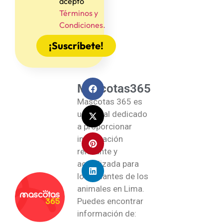
acepto
Términos y
Condiciones.
¡Suscríbete!
Mascotas365
Mascotas 365 es
un portal dedicado
a proporcionar
información
relevante y
actualizada para
los amantes de los
animales en Lima.
Puedes encontrar
información de: