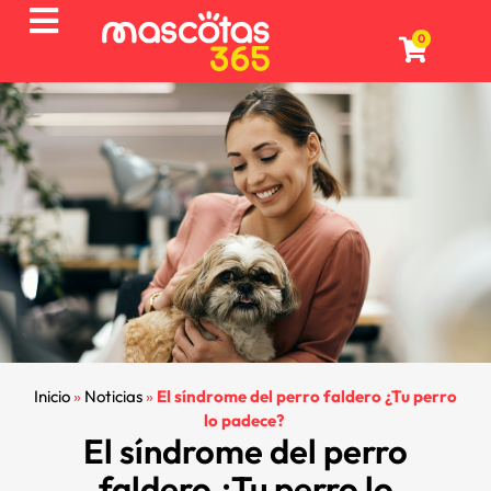
0
Inicio
»
Noticias
»
El síndrome del perro faldero ¿Tu perro
lo padece?
El síndrome del perro
faldero ¿Tu perro lo