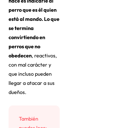
hace es indicarle al
perro que es él quien
está al mando. Lo que
se termina
convirtiendo en
perros que no
obedecen
, reactivos,
con mal carácter y
que incluso pueden
llegar a atacar a sus
dueños.
También
puedes leer: