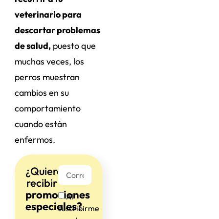
veterinario para
descartar problemas
de salud,
puesto que
muchas veces, los
perros muestran
cambios en su
comportamiento
cuando están
enfermos.
¿Quieres
recibir
promociones
Al
especiales?
suscribirme