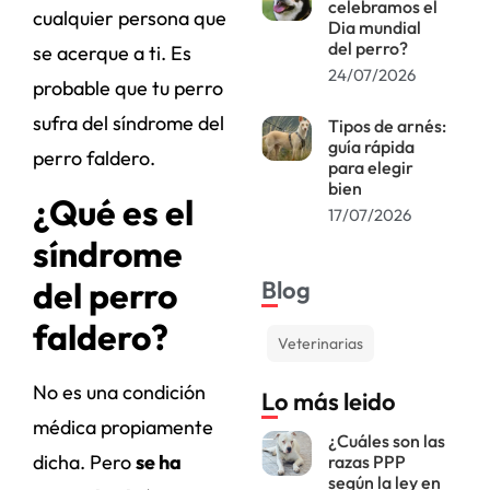
celebramos el
cualquier persona que
Dia mundial
del perro?
se acerque a ti. Es
24/07/2026
probable que tu perro
sufra del síndrome del
Tipos de arnés:
guía rápida
perro faldero.
para elegir
bien
¿Qué es el
17/07/2026
síndrome
del perro
Blog
faldero?
Veterinarias
No es una condición
Lo más leido
médica propiamente
¿Cuáles son las
dicha. Pero
se ha
razas PPP
según la ley en