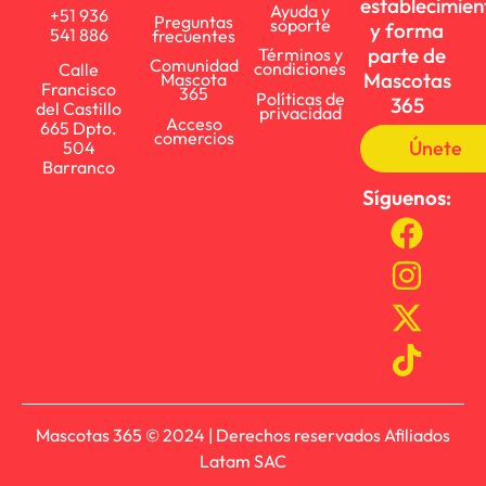
establecimien
Ayuda y
+51 936
Preguntas
soporte
y forma
541 886
frecuentes
parte de
Términos y
Comunidad
condiciones
Calle
Mascotas
Mascota
Francisco
365
Políticas de
365
del Castillo
privacidad
Acceso
665 Dpto.
comercios
Únete
504
Barranco
Síguenos:
Mascotas 365 © 2024 | Derechos reservados Afiliados
Latam SAC