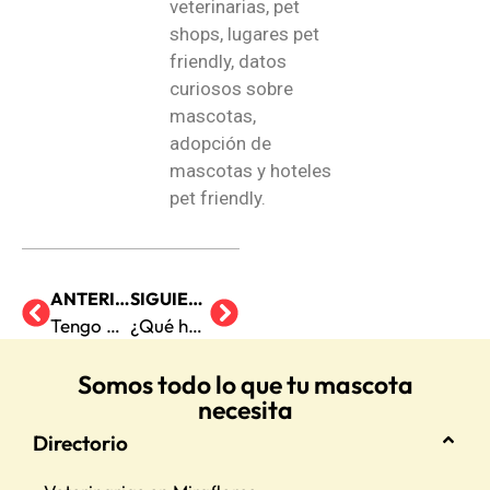
veterinarias, pet
shops, lugares pet
friendly, datos
curiosos sobre
mascotas,
adopción de
mascotas y hoteles
pet friendly.
ANTERIOR
SIGUIENTE
Tengo un perro agresivo ¿Tiene remedio?
¿Qué hacer cuando mi perro entra en celo?
Somos todo lo que tu mascota
necesita
Directorio