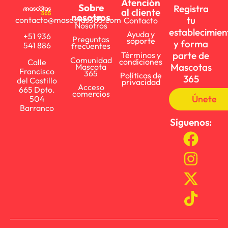
Atención
Sobre
Registra
al cliente
nosotros
tu
contacto@mascotas365.com
Contacto
Nosotros
establecimien
Ayuda y
+51 936
Preguntas
soporte
y forma
541 886
frecuentes
parte de
Términos y
Comunidad
condiciones
Calle
Mascotas
Mascota
Francisco
365
Políticas de
365
del Castillo
privacidad
Acceso
665 Dpto.
comercios
Únete
504
Barranco
Síguenos: