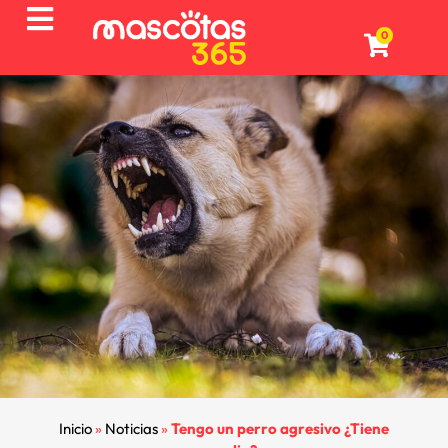
0
Inicio
»
Noticias
»
Tengo un perro agresivo ¿Tiene