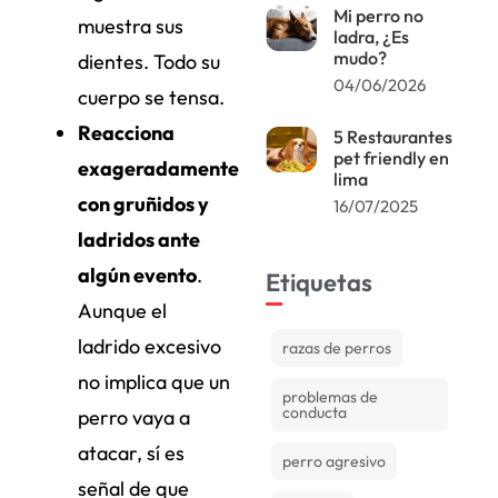
Mi perro no
muestra sus
ladra, ¿Es
mudo?
dientes. Todo su
04/06/2026
cuerpo se tensa.
Reacciona
5 Restaurantes
pet friendly en
exageradamente
lima
con gruñidos y
16/07/2025
ladridos ante
algún evento
.
Etiquetas
Aunque el
ladrido excesivo
razas de perros
no implica que un
problemas de
conducta
perro vaya a
atacar, sí es
perro agresivo
señal de que