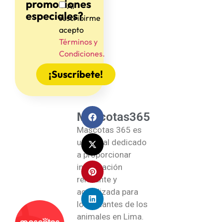
promociones
Al
especiales?
suscribirme
acepto
Términos y
Condiciones.
¡Suscríbete!
Mascotas365
Mascotas 365 es
un portal dedicado
a proporcionar
información
relevante y
actualizada para
los amantes de los
animales en Lima.