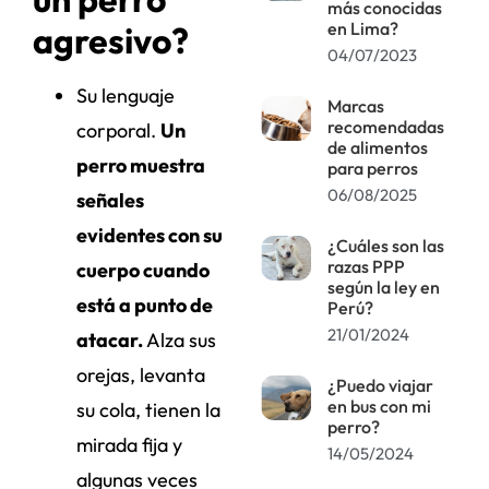
más conocidas
en Lima?
agresivo?
04/07/2023
Su lenguaje
Marcas
recomendadas
corporal.
Un
de alimentos
perro muestra
para perros
06/08/2025
señales
evidentes con su
¿Cuáles son las
razas PPP
cuerpo cuando
según la ley en
está a punto de
Perú?
21/01/2024
atacar.
Alza sus
orejas, levanta
¿Puedo viajar
en bus con mi
su cola, tienen la
perro?
mirada fija y
14/05/2024
algunas veces