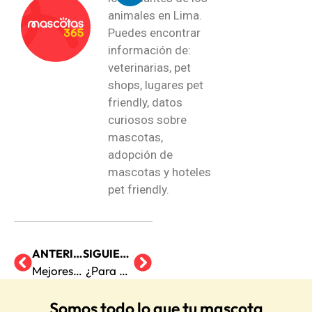
animales en Lima.
Puedes encontrar
información de:
veterinarias, pet
shops, lugares pet
friendly, datos
curiosos sobre
mascotas,
adopción de
mascotas y hoteles
pet friendly.
ANTERIOR
SIGUIENTE
Mejores razas de gatos para niños
¿Para qué sirve la prednisona en los perros?
Somos todo lo que tu mascota