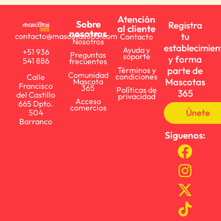
Atención
Sobre
Registra
al cliente
nosotros
tu
contacto@mascotas365.com
Contacto
Nosotros
establecimien
Ayuda y
+51 936
Preguntas
soporte
y forma
541 886
frecuentes
parte de
Términos y
Comunidad
condiciones
Calle
Mascotas
Mascota
Francisco
365
Políticas de
365
del Castillo
privacidad
Acceso
665 Dpto.
comercios
Únete
504
Barranco
Síguenos: