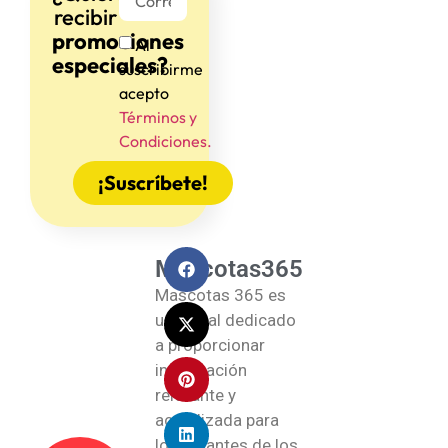
recibir
promociones
Al
especiales?
suscribirme
acepto
Términos y
Condiciones.
¡Suscríbete!
Mascotas365
Mascotas 365 es
un portal dedicado
a proporcionar
información
relevante y
actualizada para
los amantes de los