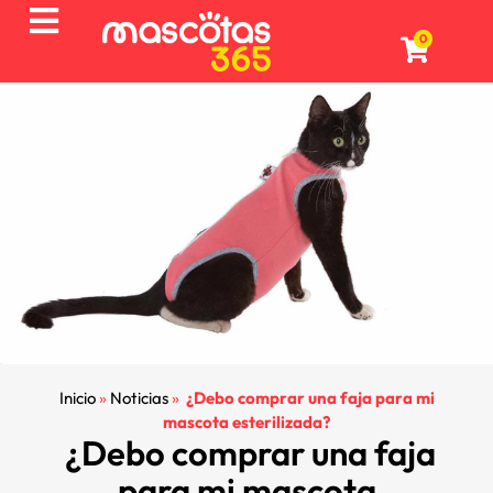
0
Inicio
»
Noticias
»
¿Debo comprar una faja para mi
mascota esterilizada?
¿Debo comprar una faja
para mi mascota