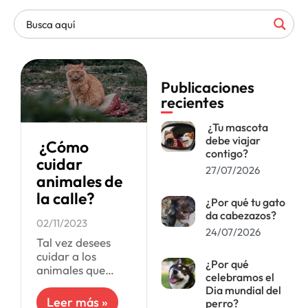
Publicaciones
recientes
¿Tu mascota
debe viajar
¿Cómo
contigo?
cuidar
27/07/2026
animales de
la calle?
¿Por qué tu gato
da cabezazos?
02/11/2023
24/07/2026
Tal vez desees
cuidar a los
¿Por qué
animales que
celebramos el
habitan en la
Dia mundial del
calle, pero no
Leer más »
perro?