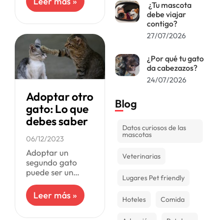
Leer más »
¿Tu mascota
Dado que el
debe viajar
espectro autista
contigo?
es muy amplio,
27/07/2026
son numerosas las
¿Por qué tu gato
da cabezazos?
24/07/2026
Adoptar otro
Blog
gato: Lo que
debes saber
Datos curiosos de las
mascotas
06/12/2023
Adoptar un
Veterinarias
segundo gato
puede ser un
Lugares Pet friendly
proceso
desafiante. Si ya
Leer más »
Hoteles
Comida
eres dueño de
uno, es probable