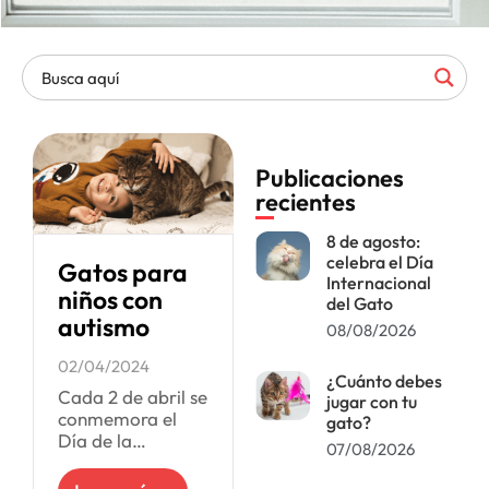
Publicaciones
recientes
8 de agosto:
celebra el Día
Gatos para
Internacional
niños con
del Gato
autismo
08/08/2026
02/04/2024
¿Cuánto debes
Cada 2 de abril se
jugar con tu
conmemora el
gato?
Día de la
07/08/2026
Concientización
sobre el Autismo.