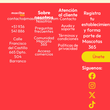
Atención
Sobre
Registra
al cliente
nosotros
tu
contacto@mascotas365.com
Contacto
Nosotros
establecimien
Ayuda y
+51 936
Preguntas
soporte
y forma
541 886
frecuentes
parte de
Términos y
Comunidad
condiciones
Calle
Mascotas
Mascota
Francisco
365
Políticas de
365
del Castillo
privacidad
Acceso
665 Dpto.
comercios
Únete
504
Barranco
Síguenos: