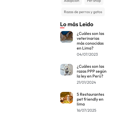
que hayas
Adopción
Pet shop
enfrentado los
desafíos de
Razas de perros y gatos
adaptación que
Lo más Leido
¿Cuáles son las
veterinarias
más conocidas
en Lima?
04/07/2023
¿Cuáles son las
razas PPP según
la ley en Perú?
21/01/2024
5 Restaurantes
pet friendly en
lima
16/07/2025