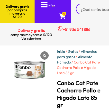
Delivery gratis
por compras
mayores a
0
S/120
+51 936 541 886
Delivery
gratis
compras mayores a S/120
Ver cobertura
Inicio
/
Gatos
/
Alimentos
para gatos
/
Alimento
Húmedo
/ Canbo Cat Pate
Cachorro Pollo e Higado
Lata 85 gr
Canbo Cat Pate
Cachorro Pollo e
Higado Lata 85
gr