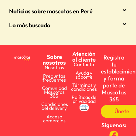
Noticias sobre mascotas en Perú
Lo más buscado
Atención
Sobre
Registra
al cliente
nosotros
tu
Contacto
Nosotros
establecimien
Ayuda y
Preguntas
soporte
y forma
frecuentes
parte de
Términos y
Comunidad
condiciones
Mascotas
Mascotas
365
Políticas de
365
privacidad
Condiciones
del delivery
Únete
Acceso
comercios
Síguenos: