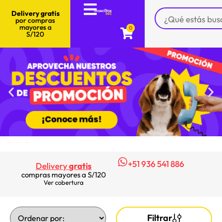
Delivery gratis
por compras
mayores a
0
S/120
+51 936 541 886
Delivery
gratis
compras mayores a S/120
Ver cobertura
Filtrar