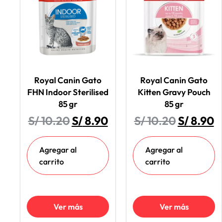
Royal Canin Gato
Royal Canin Gato
FHN Indoor Sterilised
Kitten Gravy Pouch
85 gr
85 gr
S/
10.20
S/
8.90
S/
10.20
S/
8.90
Agregar al
Agregar al
carrito
carrito
Ver más
Ver más