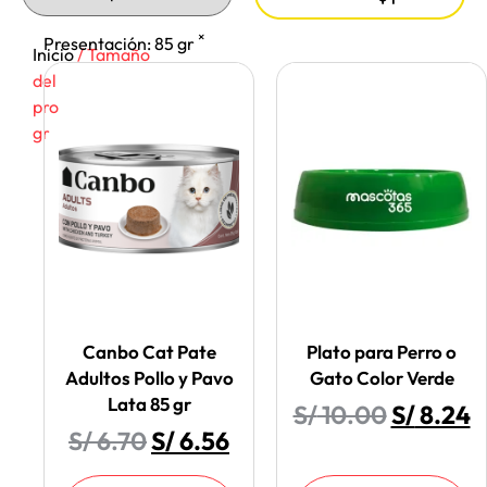
×
Presentación
:
85 gr
Inicio
/ Tamaño
del
producto / 85
gr
Canbo Cat Pate
Plato para Perro o
Adultos Pollo y Pavo
Gato Color Verde
Lata 85 gr
S/
10.00
S/
8.24
S/
6.70
S/
6.56