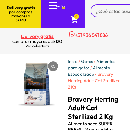
Delivery gratis
por compras
mayores a
0
S/120
+51 936 541 886
Delivery
gratis
compras mayores a S/120
Ver cobertura
Inicio
/
Gatos
/
Alimentos
para gatos
/
Alimento
Especializado
/ Bravery
Herring Adult Cat Sterilized
2 Kg
Bravery Herring
Adult Cat
Sterilized 2 Kg
Alimento seco SUPER
PREMIUM gato adulto