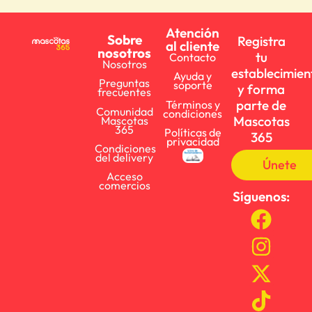
Atención
Sobre
Registra
al cliente
nosotros
tu
Contacto
Nosotros
establecimien
Ayuda y
Preguntas
soporte
y forma
frecuentes
parte de
Términos y
Comunidad
condiciones
Mascotas
Mascotas
365
Políticas de
365
privacidad
Condiciones
del delivery
Únete
Acceso
comercios
Síguenos: