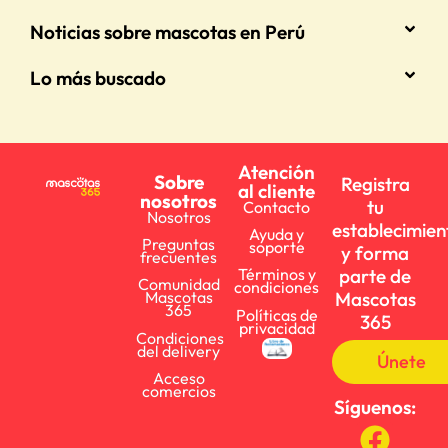
Noticias sobre mascotas en Perú
Lo más buscado
Atención
Sobre
Registra
al cliente
nosotros
tu
Contacto
Nosotros
establecimien
Ayuda y
Preguntas
soporte
y forma
frecuentes
parte de
Términos y
Comunidad
condiciones
Mascotas
Mascotas
365
Políticas de
365
privacidad
Condiciones
del delivery
Únete
Acceso
comercios
Síguenos: