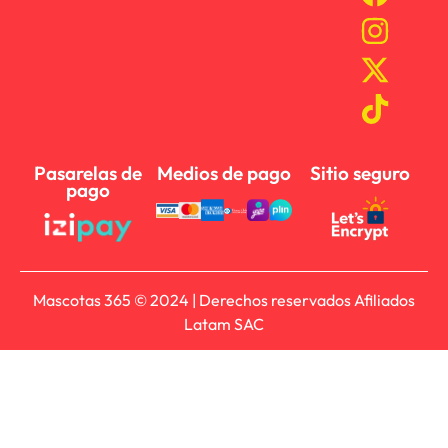
Pasarelas de
Medios de pago
Sitio seguro
pago
Mascotas 365 © 2024 | Derechos reservados Afiliados
Latam SAC