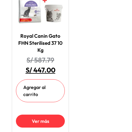
Royal Canin Gato
FHN Sterilised 37 10
Kg
S/
587.79
S/
447.00
Agregar al
carrito
Ver más