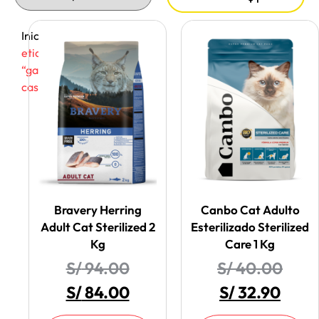
Inicio
/ Productos
etiquetados
“gatos
castrados”
Bravery Herring
Canbo Cat Adulto
Adult Cat Sterilized 2
Esterilizado Sterilized
Kg
Care 1 Kg
S/
94.00
S/
40.00
S/
84.00
S/
32.90