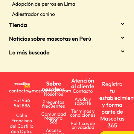
Adopción de perros en Lima
Adiestrador canino
Tienda
Noticias sobre mascotas en Perú
Lo más buscado
Atención
Sobre
Registra
al cliente
nosotros
tu
contacto@mascotas365.com
Contacto
Nosotros
establecimien
Ayuda y
+51 936
Preguntas
soporte
y forma
541 886
frecuentes
parte de
Términos y
Comunidad
condiciones
Calle
Mascotas
Mascota
Francisco
365
Políticas de
365
del Castillo
privacidad
Acceso
665 Dpto.
comercios