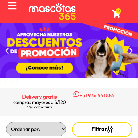
0
+51 936 541 886
Delivery
gratis
compras mayores a S/120
Ver cobertura
Filtrar