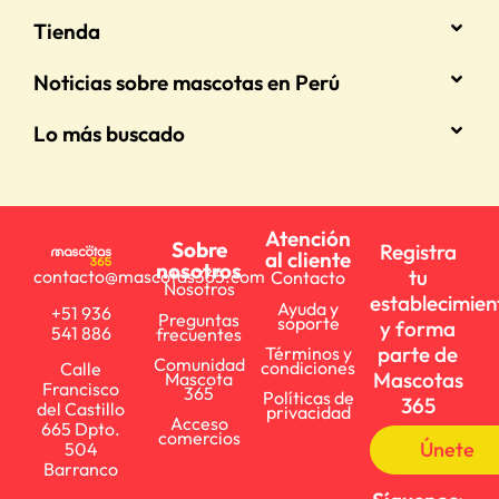
Tienda
Noticias sobre mascotas en Perú
Lo más buscado
Atención
Sobre
Registra
al cliente
nosotros
tu
contacto@mascotas365.com
Contacto
Nosotros
establecimien
Ayuda y
+51 936
Preguntas
soporte
y forma
541 886
frecuentes
parte de
Términos y
Comunidad
condiciones
Calle
Mascotas
Mascota
Francisco
365
Políticas de
365
del Castillo
privacidad
Acceso
665 Dpto.
comercios
Únete
504
Barranco