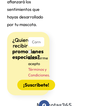
afianzará los
sentimientos que
hayas desarrollado
por tu mascota.
¿Quieres
recibir
promociones
Al
especiales?
suscribirme
acepto
Términos y
Condiciones.
¡Suscríbete!
Mascotas365