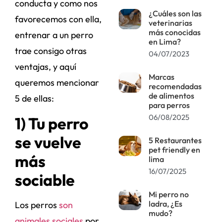
conducta y como nos
¿Cuáles son las
favorecemos con ella,
veterinarias
más conocidas
entrenar a un perro
en Lima?
trae consigo otras
04/07/2023
ventajas, y aquí
Marcas
queremos mencionar
recomendadas
de alimentos
5 de ellas:
para perros
06/08/2025
1) Tu perro
se vuelve
5 Restaurantes
pet friendly en
más
lima
16/07/2025
sociable
Mi perro no
ladra, ¿Es
Los perros
son
mudo?
animales sociales
por