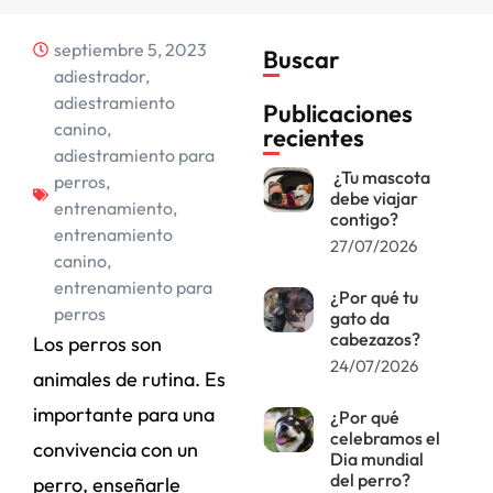
septiembre 5, 2023
Buscar
adiestrador
,
adiestramiento
Publicaciones
canino
,
recientes
adiestramiento para
¿Tu mascota
perros
,
debe viajar
entrenamiento
,
contigo?
entrenamiento
27/07/2026
canino
,
entrenamiento para
¿Por qué tu
perros
gato da
cabezazos?
Los perros son
24/07/2026
animales de rutina. Es
importante para una
¿Por qué
celebramos el
convivencia con un
Dia mundial
del perro?
perro, enseñarle