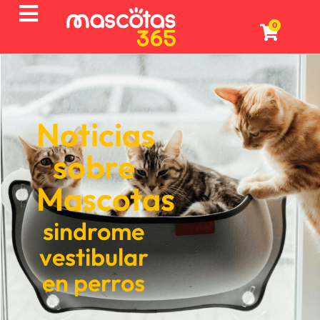
0
Noticias
sobre
Mascotas
sindrome
vestibular
en perros