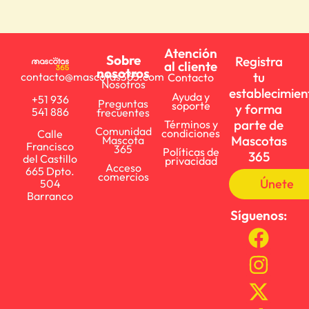
Atención
Sobre
Registra
al cliente
nosotros
tu
contacto@mascotas365.com
Contacto
Nosotros
establecimien
Ayuda y
+51 936
Preguntas
soporte
y forma
541 886
frecuentes
parte de
Términos y
Comunidad
condiciones
Calle
Mascotas
Mascota
Francisco
365
Políticas de
365
del Castillo
privacidad
Acceso
665 Dpto.
comercios
Únete
504
Barranco
Síguenos: