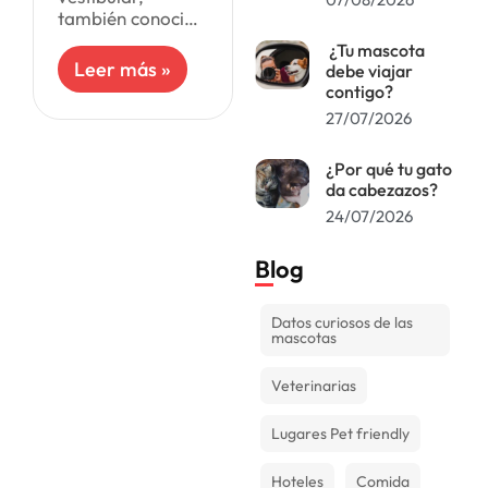
también conocido
como
¿Tu mascota
enfermedad
Leer más »
debe viajar
vestibular, es un
contigo?
trastorno que
27/07/2026
afecta el sistema
vestibular tanto
¿Por qué tu gato
en perros como
da cabezazos?
en gatos. Es
especialmente
24/07/2026
frecuente
Blog
Datos curiosos de las
mascotas
Veterinarias
Lugares Pet friendly
Hoteles
Comida