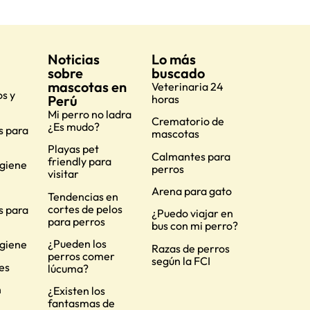
Noticias
Lo más
sobre
buscado
mascotas en
Veterinaria 24
s y
Perú
horas
Mi perro no ladra
Crematorio de
¿Es mudo?
s para
mascotas
Playas pet
Calmantes para
friendly para
igiene
perros
visitar
Arena para gato
Tendencias en
cortes de pelos
s para
¿Puedo viajar en
para perros
bus con mi perro?
¿Pueden los
igiene
Razas de perros
perros comer
según la FCI
es
lúcuma?
n
¿Existen los
fantasmas de