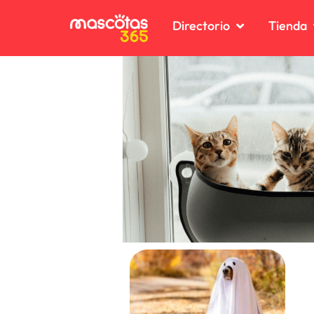
Directorio
Tienda
C
C
C
C
D
D
K
K
P
P
R
R
V
V