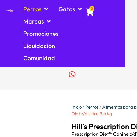
Perros
Gatos
0
Marcas
Promociones
Liquidación
Comunidad
Inicio
/
Perros
/
Alimentos para p
Diet z/d Ultra 3.6 Kg
Hill’s Prescription D
Prescription Diet™ Canine z/d