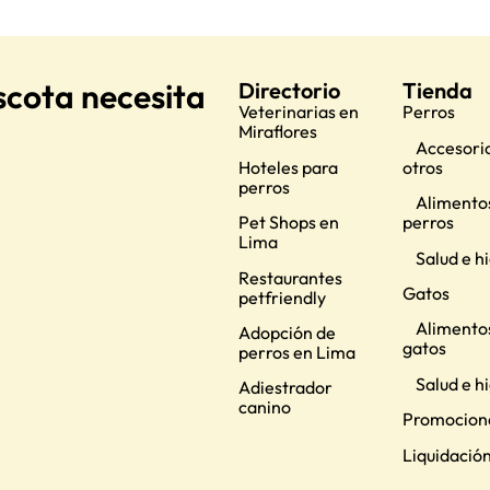
scota necesita
Directorio
Tienda
Veterinarias en
Perros
Miraflores
Accesorio
Hoteles para
otros
perros
Alimento
Pet Shops en
perros
Lima
Salud e h
Restaurantes
Gatos
petfriendly
Alimento
Adopción de
gatos
perros en Lima
Salud e h
Adiestrador
canino
Promocion
Liquidació