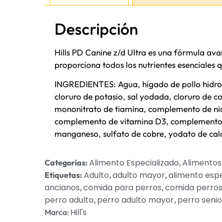
Descripción
Hills PD Canine z/d Ultra es una fórmula av
proporciona todos los nutrientes esenciales 
INGREDIENTES: Agua, hígado de pollo hidroli
cloruro de potasio, sal yodada, cloruro de 
mononitrato de tiamina, complemento de niac
complemento de vitamina D3, complemento de r
manganeso, sulfato de cobre, yodato de calc
Alimento Especializado
Alimentos
Categorías:
,
Adulto
adulto mayor
alimento espe
Etiquetas:
,
,
ancianos
comida para perros
comida perros
,
,
perro adulto
perro adulto mayor
perro senio
,
,
Hill's
Marca: