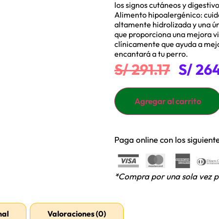
los signos cutáneos y digestiv
Alimento hipoalergénico: cui
altamente hidrolizada y una ún
que proporciona una mejora vis
clínicamente que ayuda a mejo
encantará a tu perro.
S/
291.17
S/
264
Agregar al carrito
Paga online con los siguien
*Compra por una sola vez p
nal
Valoraciones (0)