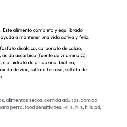
. Este alimento completo y equilibrado
 ayuda a mantener una vida activa y feliz.
osfato dicálcico, carbonato de calcio,
 ácido ascórbico (fuente de vitamina C),
clorhidrato de piridoxina, biotina,
xido de zinc, sulfato ferroso, sulfato de
o.
os
alimentos secos
comida adultos
comida
,
,
,
para perro
food sensitivities
Hill's
hills
hills pd
,
,
,
,
,