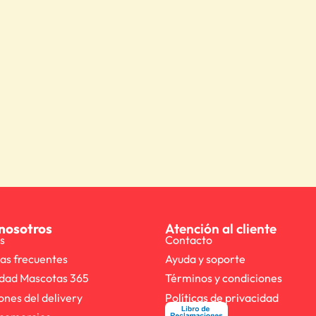
nosotros
Atención al cliente
s
Contacto
as frecuentes
Ayuda y soporte
dad Mascotas 365
Términos y condiciones
ones del delivery
Políticas de privacidad