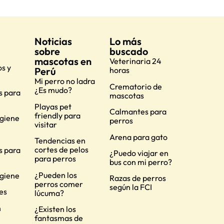
Noticias
Lo más
sobre
buscado
mascotas en
Veterinaria 24
s y
Perú
horas
Mi perro no ladra
Crematorio de
¿Es mudo?
s para
mascotas
Playas pet
Calmantes para
friendly para
igiene
perros
visitar
Arena para gato
Tendencias en
cortes de pelos
s para
¿Puedo viajar en
para perros
bus con mi perro?
¿Pueden los
igiene
Razas de perros
perros comer
según la FCI
es
lúcuma?
n
¿Existen los
fantasmas de