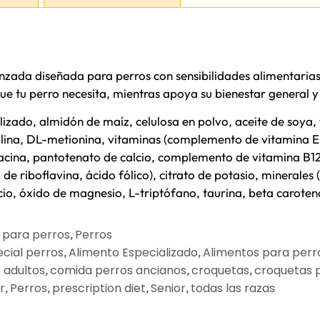
anzada diseñada para perros con sensibilidades alimentarias
que tu perro necesita, mientras apoya su bienestar general y
zado, almidón de maíz, celulosa en polvo, aceite de soya, f
colina, DL-metionina, vitaminas (complemento de vitamina E,
ina, pantotenato de calcio, complemento de vitamina B12, 
iboflavina, ácido fólico), citrato de potasio, minerales (ó
io, óxido de magnesio, L-triptófano, taurina, beta caroten
 para perros
Perros
,
cial perros
Alimento Especializado
Alimentos para perr
,
,
 adultos
comida perros ancianos
croquetas
croquetas 
,
,
,
r
Perros
prescription diet
Senior
todas las razas
,
,
,
,