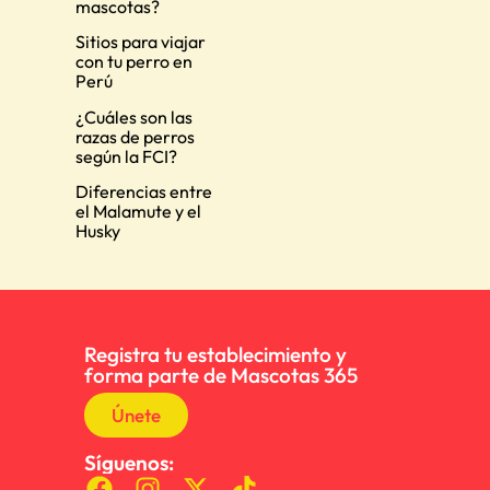
mascotas?
Sitios para viajar
con tu perro en
Perú
¿Cuáles son las
razas de perros
según la FCI?
Diferencias entre
el Malamute y el
Husky
Registra tu establecimiento y
forma parte de Mascotas 365
Únete
Síguenos: