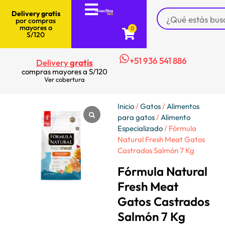
Delivery gratis
por compras
mayores a
0
S/120
+51 936 541 886
Delivery
gratis
compras mayores a S/120
Ver cobertura
Inicio
/
Gatos
/
Alimentos
para gatos
/
Alimento
Especializado
/ Fórmula
Natural Fresh Meat Gatos
Castrados Salmón 7 Kg
Fórmula Natural
Fresh Meat
Gatos Castrados
Salmón 7 Kg