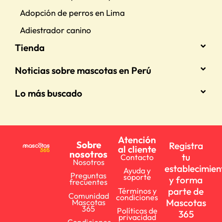
Adopción de perros en Lima
Adiestrador canino
Tienda
Noticias sobre mascotas en Perú
Lo más buscado
Atención
Sobre
Registra
al cliente
nosotros
tu
Contacto
Nosotros
establecimien
Ayuda y
Preguntas
soporte
y forma
frecuentes
parte de
Términos y
Comunidad
condiciones
Mascotas
Mascotas
365
Políticas de
365
privacidad