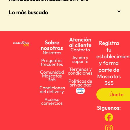
Lo más buscado
Atención
Sobre
Registra
al cliente
nosotros
tu
Contacto
Nosotros
establecimien
Ayuda y
Preguntas
soporte
y forma
frecuentes
parte de
Términos y
Comunidad
condiciones
Mascotas
Mascotas
365
Políticas de
365
privacidad
Condiciones
del delivery
Únete
Acceso
comercios
Síguenos: