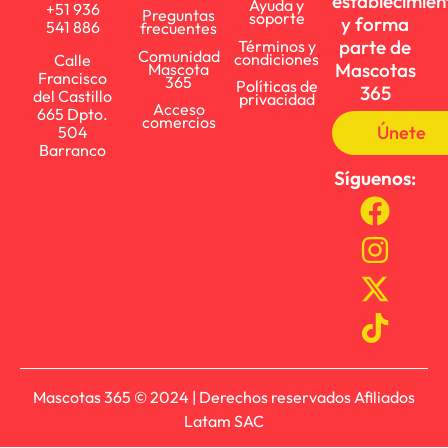
establecimien
Ayuda y
+51 936
Preguntas
soporte
y forma
541 886
frecuentes
parte de
Términos y
Comunidad
condiciones
Calle
Mascotas
Mascota
Francisco
365
Políticas de
365
del Castillo
privacidad
Acceso
665 Dpto.
comercios
Únete
504
Barranco
Síguenos:
Mascotas 365 © 2024 | Derechos reservados Afiliados
Latam SAC