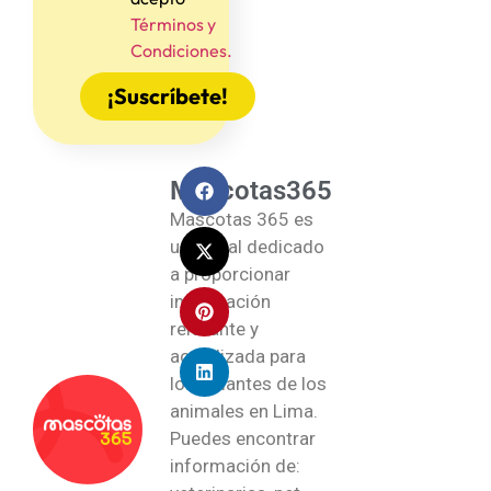
Términos y
Condiciones.
¡Suscríbete!
Mascotas365
Mascotas 365 es
un portal dedicado
a proporcionar
información
relevante y
actualizada para
los amantes de los
animales en Lima.
Puedes encontrar
información de: