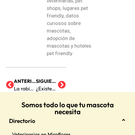
veterinarias, pet
shops, lugares pet
friendly, datos
curiosos sobre
mascotas,
adopción de
mascotas y hoteles
pet friendly.
ANTERIOR
SIGUIENTE
La rabia en perros: ¿De qué se trata esta enfermedad?
¿Existen los fantasmas de mascotas?
Somos todo lo que tu mascota
necesita
Directorio
Veterinarias en Miraflores