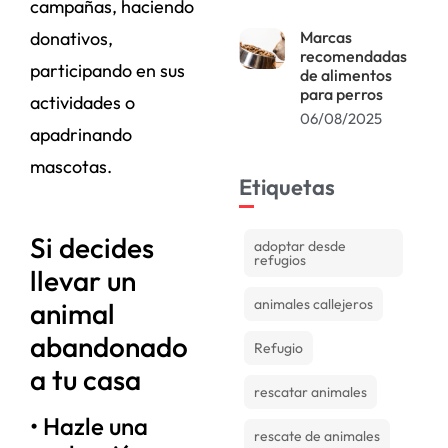
campañas, haciendo
Marcas
donativos,
recomendadas
participando en sus
de alimentos
para perros
actividades o
06/08/2025
apadrinando
mascotas.
Etiquetas
Si decides
adoptar desde
refugios
llevar un
animales callejeros
animal
abandonado
Refugio
a tu casa
rescatar animales
• Hazle una
rescate de animales