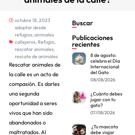
octubre 18, 2023
Buscar
adoptar desde
refugios
,
animales
Publicaciones
callejeros
,
Refugio
,
recientes
rescatar animales
,
8 de agosto:
rescate de animales
celebra el Día
Rescatar animales de
Internacional
del Gato
la calle es un acto de
08/08/2026
compasión. Es darles
una segunda
¿Cuánto debes
jugar con tu
oportunidad a seres
gato?
vivos que han sido
07/08/2026
abandonados o
¿Tu mascota
maltratados. Al
debe viajar