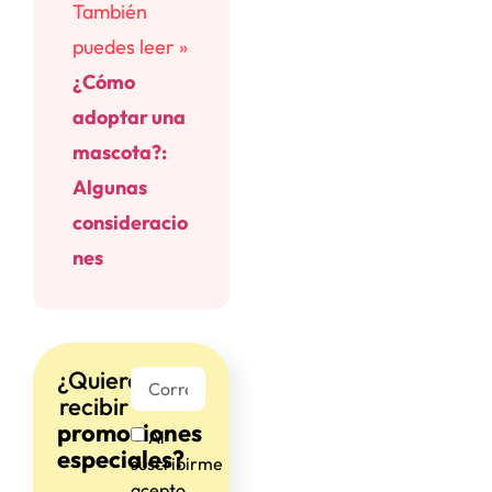
También
puedes leer »
¿Cómo
adoptar una
mascota?:
Algunas
consideracio
nes
¿Quieres
recibir
promociones
Al
especiales?
suscribirme
acepto