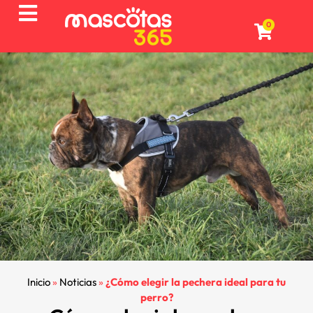
0
Inicio
»
Noticias
»
¿Cómo elegir la pechera ideal para tu
perro?