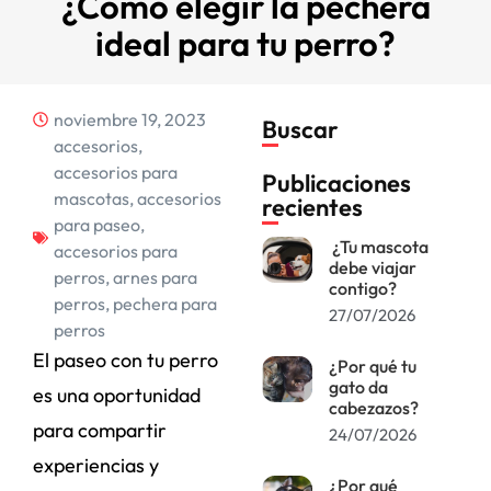
¿Cómo elegir la pechera
ideal para tu perro?
noviembre 19, 2023
Buscar
accesorios
,
accesorios para
Publicaciones
mascotas
,
accesorios
recientes
para paseo
,
¿Tu mascota
accesorios para
debe viajar
perros
,
arnes para
contigo?
perros
,
pechera para
27/07/2026
perros
El paseo con tu perro
¿Por qué tu
gato da
es una oportunidad
cabezazos?
para compartir
24/07/2026
experiencias y
¿Por qué