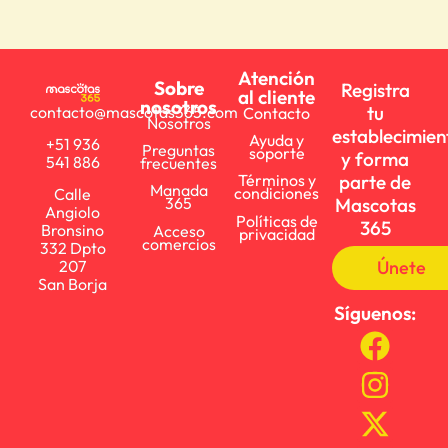
Atención
Sobre
Registra
al cliente
nosotros
tu
contacto@mascotas365.com
Contacto
Nosotros
establecimien
Ayuda y
+51 936
Preguntas
soporte
y forma
541 886
frecuentes
parte de
Términos y
Manada
condiciones
Calle
Mascotas
365
Angiolo
Políticas de
365
Bronsino
Acceso
privacidad
comercios
332 Dpto
Únete
207
San Borja
Síguenos: