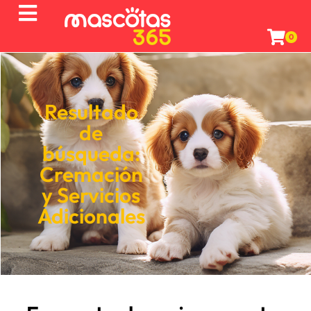
0
Resultado
de
búsqueda:
Cremación
y
Servicios
Adicionales