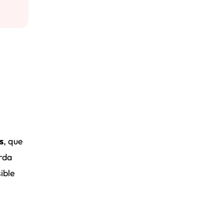
s
, que
rda
ible