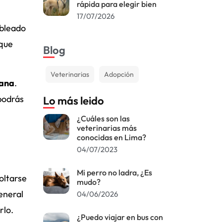
rápida para elegir bien
17/07/2026
ableado
 que
Blog
Veterinarias
Adopción
cana
.
podrás
Lo más leido
¿Cuáles son las
veterinarias más
conocidas en Lima?
04/07/2023
Mi perro no ladra, ¿Es
oltarse
mudo?
eneral
04/06/2026
rlo.
¿Puedo viajar en bus con