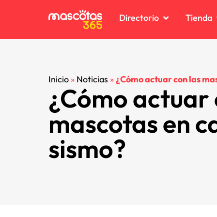
Directorio
Tienda
C
C
Inicio
»
Noticias
»
¿Cómo actuar con las mas
¿Cómo actuar 
C
C
D
D
mascotas en c
K
K
P
P
sismo?
R
R
V
V