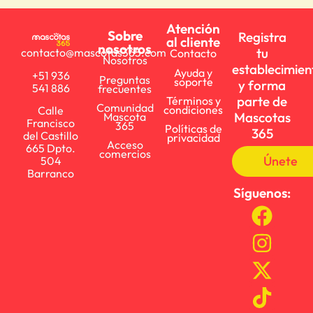
Atención
Sobre
Registra
al cliente
nosotros
tu
contacto@mascotas365.com
Contacto
Nosotros
establecimien
Ayuda y
+51 936
Preguntas
soporte
y forma
541 886
frecuentes
parte de
Términos y
Comunidad
condiciones
Calle
Mascotas
Mascota
Francisco
365
Políticas de
365
del Castillo
privacidad
Acceso
665 Dpto.
comercios
Únete
504
Barranco
Síguenos: