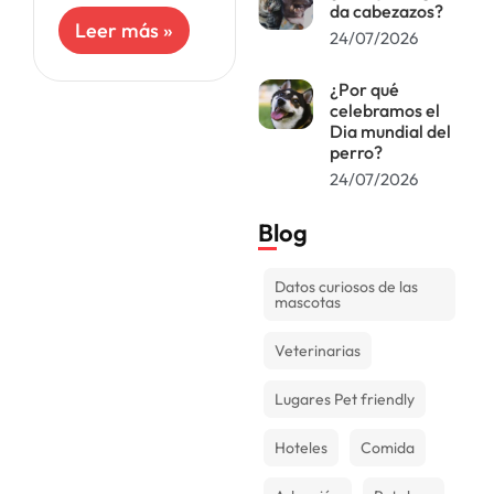
a los pañales
da cabezazos?
desechables para
Leer más »
24/07/2026
bebés humanos.
La diferencia es
que están
¿Por qué
diseñados para
celebramos el
Dia mundial del
permitir que la
perro?
24/07/2026
Blog
Datos curiosos de las
mascotas
Veterinarias
Lugares Pet friendly
Hoteles
Comida