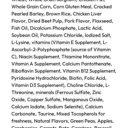
Whole Grain Corn, Corn Gluten Meal, Cracked
Pearled Barley, Brown Rice, Chicken Liver
Flavor, Dried Beet Pulp, Pork Flavor, Flaxseed,
Fish Oil, Dicalcium Phosphate, Lactic Acid,
Soybean Oil, Potassium Chloride, Iodized Salt,
L-Lysine, vitamins (Vitamin E Supplement, L-
Ascorbyl-2-Polyphosphate (source of Vitamin
C), Niacin Supplement, Thiamine Mononitrate,
Vitamin A Supplement, Calcium Pantothenate,
Riboflavin Supplement, Vitamin B12 Supplement,
Pyridoxine Hydrochloride, Biotin, Folic Acid,
Vitamin D3 Supplement), Choline Chloride, L-
Threonine, minerals (Ferrous Sulfate, Zinc
Oxide, Copper Sulfate, Manganous Oxide,
Calcium Iodate, Sodium Selenite), Calcium
Carbonate, Taurine, Mixed Tocopherols for
freshness, Natural Flavors, Green Peas, Apples,
Cranberries, Carrots, Beta-Carotene, Broccoli.