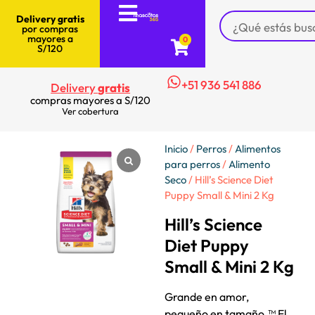
Delivery gratis
por compras
mayores a
0
S/120
+51 936 541 886
Delivery
gratis
compras mayores a S/120
Ver cobertura
Inicio
/
Perros
/
Alimentos
para perros
/
Alimento
Seco
/ Hill’s Science Diet
Puppy Small & Mini 2 Kg
Hill’s Science
Diet Puppy
Small & Mini 2 Kg
Grande en amor,
pequeño en tamaño.™ El