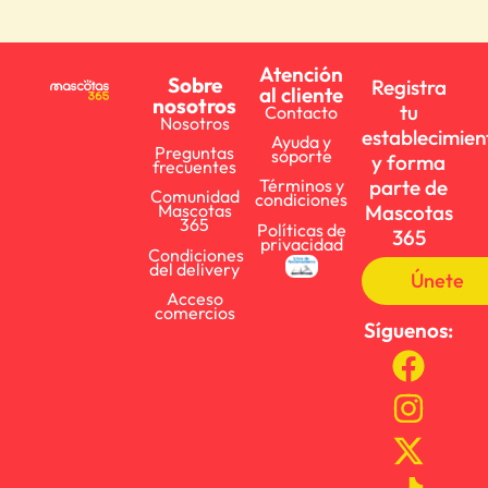
Atención
Sobre
Registra
al cliente
nosotros
tu
Contacto
Nosotros
establecimien
Ayuda y
Preguntas
soporte
y forma
frecuentes
parte de
Términos y
Comunidad
condiciones
Mascotas
Mascotas
365
Políticas de
365
privacidad
Condiciones
del delivery
Únete
Acceso
comercios
Síguenos: