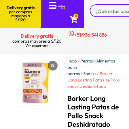
Delivery gratis
por compras
mayores a
0
S/120
+51 936 541 886
Delivery
gratis
compras mayores a S/120
Ver cobertura
Inicio
/
Perros
/
Alimentos
para
perros
/
Snacks
/ Barker
Long Lasting Patas de Pollo
Snack Deshidratado
Barker Long
Lasting Patas de
Pollo Snack
Deshidratado