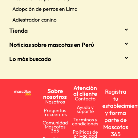
Adopción de perros en Lima
Adiestrador canino
Tienda
Noticias sobre mascotas en Perú
Lo más buscado
Atención
Sobre
Registra
al cliente
nosotros
tu
Contacto
Nosotros
establecimien
Ayuda y
Preguntas
soporte
y forma
frecuentes
parte de
Términos y
Comunidad
condiciones
Mascotas
Mascotas
365
Políticas de
365
privacidad