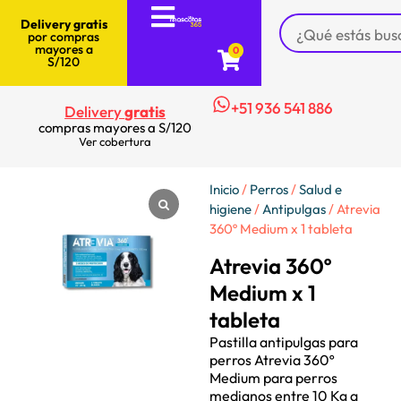
Delivery gratis
por compras
mayores a
0
S/120
+51 936 541 886
Delivery
gratis
compras mayores a S/120
Ver cobertura
Inicio
/
Perros
/
Salud e
higiene
/
Antipulgas
/ Atrevia
360º Medium x 1 tableta
Atrevia 360º
Medium x 1
tableta
Pastilla antipulgas para
perros Atrevia 360º
Medium para perros
medianos entre 10 Kg a