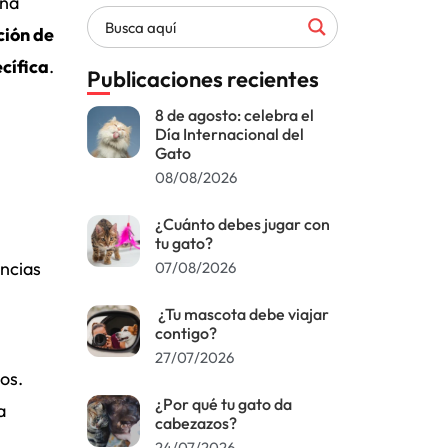
una
ción de
cífica
.
Publicaciones recientes
8 de agosto: celebra el
Día Internacional del
Gato
08/08/2026
¿Cuánto debes jugar con
tu gato?
encias
07/08/2026
¿Tu mascota debe viajar
contigo?
27/07/2026
os.
¿Por qué tu gato da
a
cabezazos?
24/07/2026