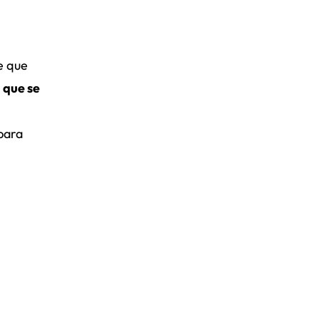
e que
 que se
para