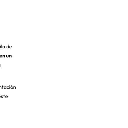
ila de
 en un
a
entación
este