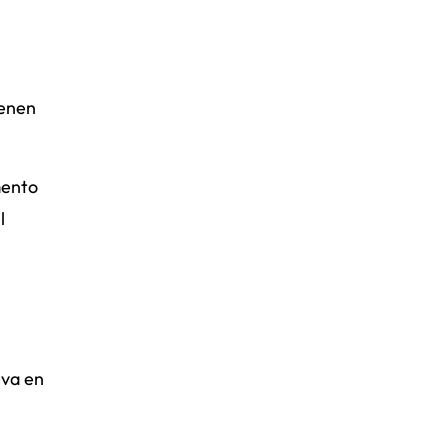
ienen
mento
l
rva en