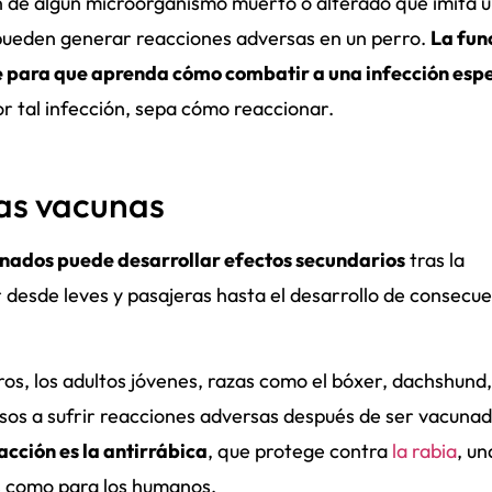
ón de algún microorganismo muerto o alterado que imita 
s pueden generar reacciones adversas en un perro.
La fun
e para que aprenda cómo combatir a una infección espe
por tal infección, sepa cómo reaccionar.
las vacunas
unados puede desarrollar efectos secundarios
tras la
 desde leves y pasajeras hasta el desarrollo de consecu
ros, los adultos jóvenes, razas como el bóxer, dachshund,
sos a sufrir reacciones adversas después de ser vacunad
cción es la antirrábica
, que protege contra
la rabia
, un
s como para los humanos.