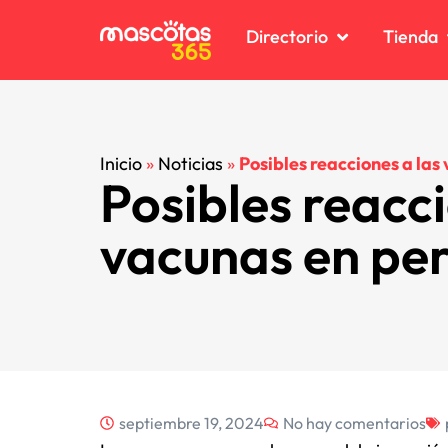
Directorio
Tienda
C
C
Inicio
»
Noticias
»
Posibles reacciones a las
Posibles reacci
C
C
D
D
vacunas en pe
K
K
P
P
R
R
V
V
septiembre 19, 2024
No hay comentarios