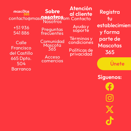
Atención
Sobre
Registra
al cliente
nosotros
tu
contacto@mascotas365.com
Contacto
Nosotros
establecimien
Ayuda y
+51 936
Preguntas
soporte
y forma
541 886
frecuentes
parte de
Términos y
Comunidad
condiciones
Calle
Mascotas
Mascota
Francisco
365
Políticas de
365
del Castillo
privacidad
Acceso
665 Dpto.
comercios
Únete
504
Barranco
Síguenos: