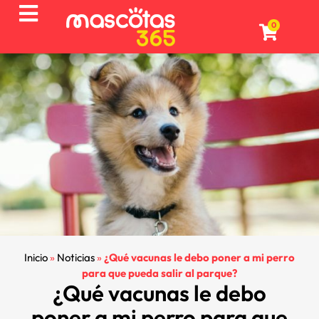
0
Inicio
»
Noticias
»
¿Qué vacunas le debo poner a mi perro
para que pueda salir al parque?
¿Qué vacunas le debo
poner a mi perro para que