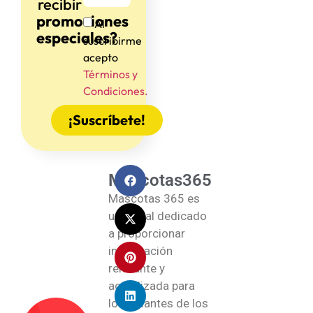
recibir
promociones
Al
especiales?
suscribirme
acepto
Términos y
Condiciones.
¡Suscríbete!
Mascotas365
Mascotas 365 es
un portal dedicado
a proporcionar
información
relevante y
actualizada para
los amantes de los