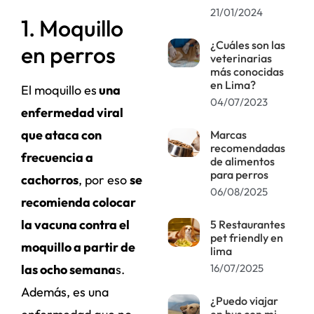
21/01/2024
1. Moquillo
¿Cuáles son las
en perros
veterinarias
más conocidas
en Lima?
El moquillo es
una
04/07/2023
enfermedad viral
que ataca con
Marcas
recomendadas
frecuencia a
de alimentos
para perros
cachorros
, por eso
se
06/08/2025
recomienda colocar
la vacuna contra el
5 Restaurantes
pet friendly en
moquillo a partir de
lima
16/07/2025
las ocho semana
s.
Además, es una
¿Puedo viajar
en bus con mi