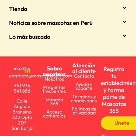
Tienda
Noticias sobre mascotas en Perú
Lo más buscado
Atención
Sobre
Registra
al cliente
nosotros
tu
contacto@mascotas365.com
Contacto
Nosotros
establecimien
Ayuda y
+51 936
Preguntas
soporte
y forma
541 886
frecuentes
parte de
Términos y
Manada
condiciones
Calle
Mascotas
365
Angiolo
Políticas de
365
Bronsino
Acceso
privacidad
comercios
332 Dpto
Únete
207
San Borja