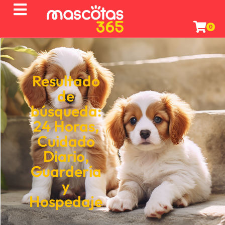
0
Resultado
de
búsqueda:
24 Horas
,
Cuidado
Diario
,
Guardería
y
Hospedaje