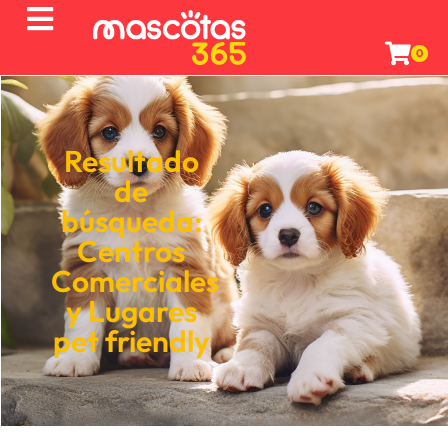
0
Resultado
de
búsqueda:
Centros
Comerciales
y
Lugares
pet friendly