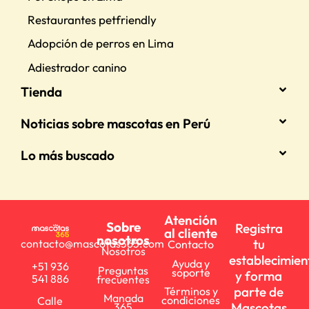
Restaurantes petfriendly
Adopción de perros en Lima
Adiestrador canino
Tienda
Noticias sobre mascotas en Perú
Lo más buscado
Atención
Sobre
Registra
al cliente
nosotros
tu
contacto@mascotas365.com
Contacto
Nosotros
establecimien
Ayuda y
+51 936
Preguntas
soporte
y forma
541 886
frecuentes
parte de
Términos y
Manada
condiciones
Calle
Mascotas
365