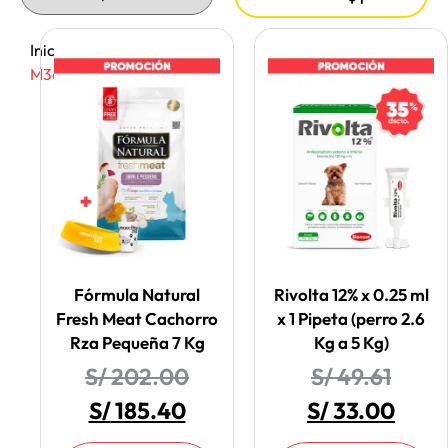
Inicio
/ Tienda-
M365
Fórmula Natural
Rivolta 12% x 0.25 ml
Fresh Meat Cachorro
x 1 Pipeta (perro 2.6
Rza Pequeña 7 Kg
Kg a 5 Kg)
S/
202.00
S/
49.61
S/
185.40
S/
33.00