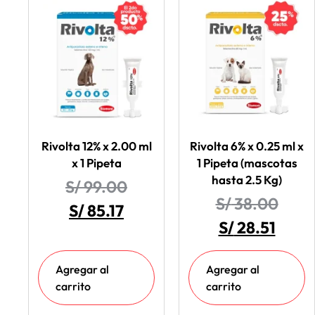
Rivolta 12% x 2.00 ml
Rivolta 6% x 0.25 ml x
x 1 Pipeta
1 Pipeta (mascotas
hasta 2.5 Kg)
S/
99.00
S/
38.00
S/
85.17
S/
28.51
Agregar al
Agregar al
carrito
carrito