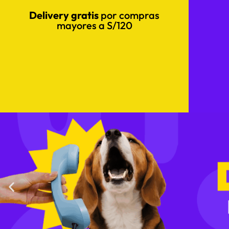
Delivery gratis
por compras
mayores a S/120