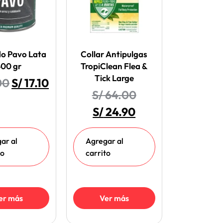
o Pavo Lata
Collar Antipulgas
00 gr
TropiClean Flea &
Tick Large
00
S/
17.10
S/
64.00
S/
24.90
ar al
Agregar al
to
carrito
er más
Ver más