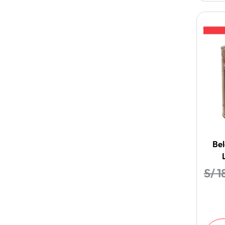
Bel
S/
1