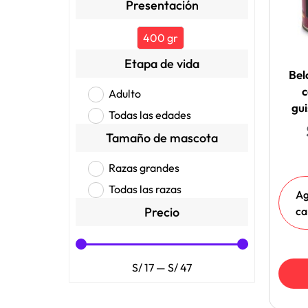
Presentación
400 gr
Etapa de vida
Bel
c
Adulto
gu
Todas las edades
Tamaño de mascota
Razas grandes
Todas las razas
Ag
Precio
ca
S/
17
—
S/
47