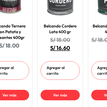
cando Ternera
Belcando Cordero
Belcand
on Patata y
Lata 400 gr
4
isantes 400gr
S/
18.00
S/
18.
S/
18.00
S/
16.60
regar al
Agregar al
Agreg
rrito
carrito
carri
Ver más
Ver más
V