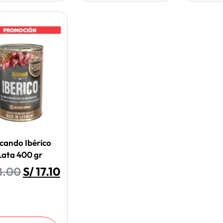
cando Ibérico
Lata 400 gr
8.00
S/
17.10