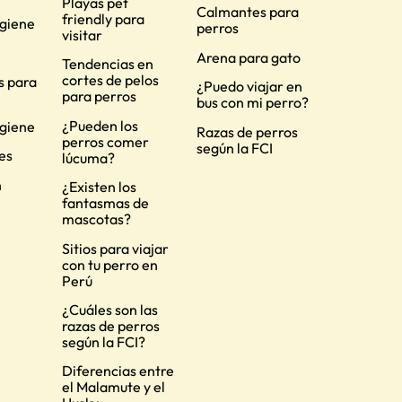
Playas pet
Calmantes para
friendly para
igiene
perros
visitar
Arena para gato
Tendencias en
cortes de pelos
s para
¿Puedo viajar en
para perros
bus con mi perro?
¿Pueden los
igiene
Razas de perros
perros comer
según la FCI
es
lúcuma?
n
¿Existen los
fantasmas de
mascotas?
Sitios para viajar
con tu perro en
Perú
¿Cuáles son las
razas de perros
según la FCI?
Diferencias entre
el Malamute y el