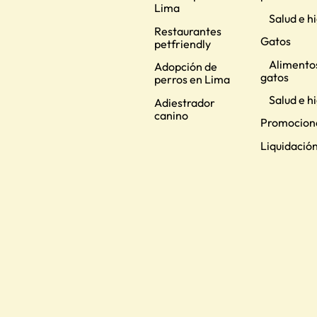
Lima
Salud e h
Restaurantes
Gatos
petfriendly
Alimento
Adopción de
gatos
perros en Lima
Salud e h
Adiestrador
canino
Promocion
Liquidació