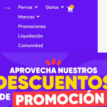
Perros
Gatos
0
Marcas
Promociones
Liquidación
Comunidad