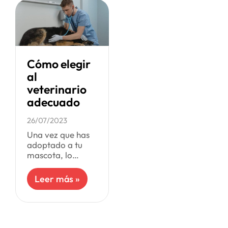
que puedan
necesitar para su
Cómo elegir
al
veterinario
adecuado
26/07/2023
Una vez que has
adoptado a tu
mascota, lo
primero que
debes hacer es
Leer más »
elegir un
veterinario. Sea
un cachorro o una
mascota adulta,
es