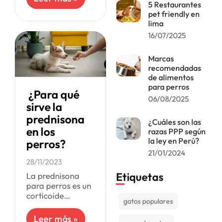
encontrar el
5 Restaurantes
pet friendly en
veterinario
lima
apropiado es
crucial. Pero,
16/07/2025
¿Cómo podemos
saber si estamos
Marcas
recibiendo la
recomendadas
de alimentos
para perros
¿Para qué
06/08/2025
sirve la
prednisona
¿Cuáles son las
en los
razas PPP según
la ley en Perú?
perros?
21/01/2024
28/11/2023
Etiquetas
La prednisona
para perros es un
corticoide
gatos populares
utilizado para
tratar la
Leer más »