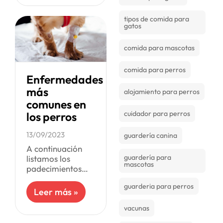
suelen esparcirse
con facilidad
tipos de comida para
gatos
entre los felinos
sin importar su
comida para mascotas
raza, aunque
comida para perros
Enfermedades
más
alojamiento para perros
comunes en
cuidador para perros
los perros
13/09/2023
guardería canina
A continuación
guardería para
listamos los
mascotas
padecimientos
más comunes en
guarderia para perros
la mayoría de los
Leer más »
perros, teniendo
en cuenta que los
vacunas
problemas de