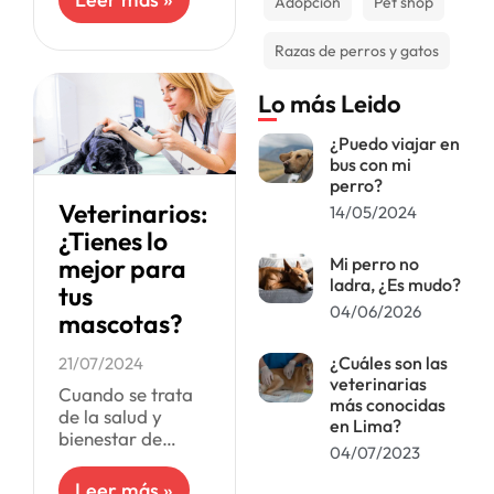
Adopción
Pet shop
mientras que el 8
de Julio es el Día
Razas de perros y gatos
del Médico
Veterinario
Lo más Leido
¿Puedo viajar en
bus con mi
perro?
Veterinarios:
14/05/2024
¿Tienes lo
mejor para
Mi perro no
ladra, ¿Es mudo?
tus
04/06/2026
mascotas?
¿Cuáles son las
21/07/2024
veterinarias
Cuando se trata
más conocidas
de la salud y
en Lima?
bienestar de
04/07/2023
nuestras
mascotas,
Leer más »