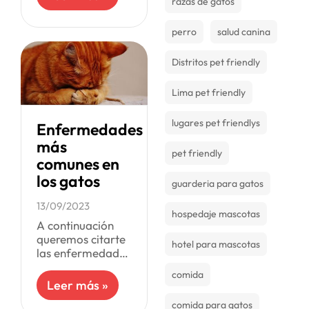
razas de gatos
inflamación y los
trastornos del
sistema
perro
salud canina
inmunitario.
Aunque es
Distritos pet friendly
altamente
efectiva, sus
Lima pet friendly
múltiples efectos
lugares pet friendlys
Enfermedades
más
pet friendly
comunes en
los gatos
guarderia para gatos
13/09/2023
hospedaje mascotas
A continuación
queremos citarte
hotel para mascotas
las enfermedades
más comunes
comida
entre los gatos.
Leer más »
Estas
comida para gatos
enfermedades