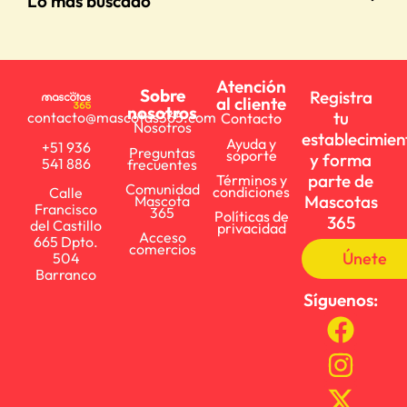
Lo más buscado
Atención
Sobre
Registra
al cliente
nosotros
tu
contacto@mascotas365.com
Contacto
Nosotros
establecimien
Ayuda y
+51 936
Preguntas
soporte
y forma
541 886
frecuentes
parte de
Términos y
Comunidad
condiciones
Calle
Mascotas
Mascota
Francisco
365
Políticas de
365
del Castillo
privacidad
Acceso
665 Dpto.
comercios
Únete
504
Barranco
Síguenos: