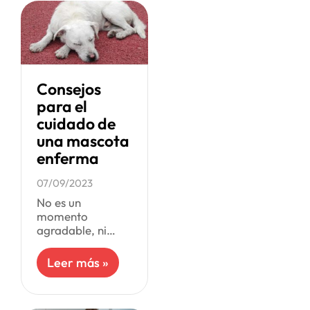
como para su
mascota, pero,
las visitas al
veterinario
Consejos
para el
cuidado de
una mascota
enferma
07/09/2023
No es un
momento
agradable, ni
para ti, ni para tu
mascota. Si se
Leer más »
enferman,
querrás darle la
mejor atención