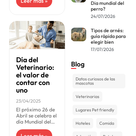
Leer más »
Dia mundial del
algunos no suelen
perro?
usarlo. Que un
24/07/2026
perro no ladre no
implica
necesariamente
Tipos de arnés:
que
guía rápida para
elegir bien
17/07/2026
Día del
Blog
Veterinario:
el valor de
Datos curiosos de las
contar con
mascotas
uno
Veterinarias
23/04/2025
El próximo 26 de
Lugares Pet friendly
Abril se celebra el
día Mundial del
Hoteles
Comida
Médico
Veterinario,
Leer más »