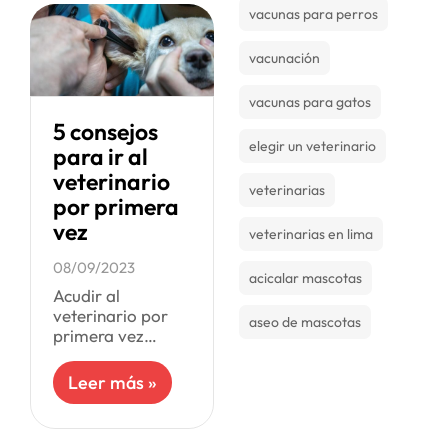
salud canina
vacunas para perros
están más
asociados
vacunación
vacunas para gatos
5 consejos
elegir un veterinario
para ir al
veterinario
veterinarias
por primera
vez
veterinarias en lima
08/09/2023
acicalar mascotas
Acudir al
veterinario por
aseo de mascotas
primera vez
puede
representar un
Leer más »
momento de
ansiedad tanto
para el tutor